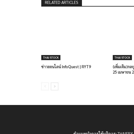
RELATED ARTICLES
THAI STOCK
THAI STOCK
ข่าวออนไลน์ InfoQuest | RYT9
(เพิ่มเติม)กล
25 เมษายน 
คำแนะนำการใช้บริการ:
THAIFRX.C