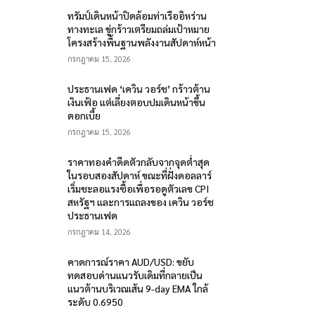
ทรัมป์เดินหน้าปิดล้อมท่าเรืออิหร่าน
ทางทะเล ขู่กร้าวเตรียมถล่มเป้าหมาย
โครงสร้างพื้นฐานพลังงานสัปดาห์หน้า
กรกฎาคม 15, 2026
ประธานเฟด ‘เควิน วอร์ช’ กร้าวต้าน
เงินเฟ้อ แต่เลี่ยงตอบปมเดินหน้าขึ้น
ดอกเบี้ย
กรกฎาคม 15, 2026
ราคาทองคำดีดตัวกลับจากจุดต่ำสุด
ในรอบสองสัปดาห์ ขณะที่ฝั่งดอลลาร์
เริ่มชะลอแรงซื้อเพื่อรอดูตัวเลข CPI
สหรัฐฯ และการแถลงของ เควิน วอร์ช
ประธานเฟด
กรกฎาคม 14, 2026
คาดการณ์ราคา AUD/USD: ขยับ
ทดสอบด่านแนวรับเดิมที่กลายเป็น
แนวต้านบริเวณเส้น 9-day EMA ใกล้
ระดับ 0.6950