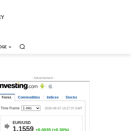
CY
DGE
- Advertisment -