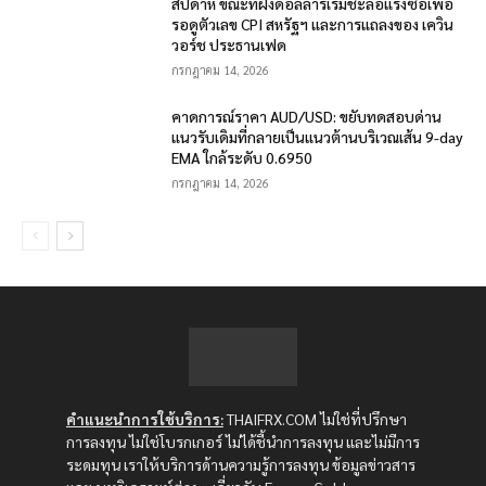
สัปดาห์ ขณะที่ฝั่งดอลลาร์เริ่มชะลอแรงซื้อเพื่อ
รอดูตัวเลข CPI สหรัฐฯ และการแถลงของ เควิน
วอร์ช ประธานเฟด
กรกฎาคม 14, 2026
คาดการณ์ราคา AUD/USD: ขยับทดสอบด่าน
แนวรับเดิมที่กลายเป็นแนวต้านบริเวณเส้น 9-day
EMA ใกล้ระดับ 0.6950
กรกฎาคม 14, 2026
คำแนะนำการใช้บริการ:
THAIFRX.COM ไม่ใช่ที่ปรึกษา
การลงทุน ไม่ใช่โบรกเกอร์ ไม่ได้ชี้นำการลงทุน และไม่มีการ
ระดมทุน เราให้บริการด้านความรู้การลงทุน ข้อมูลข่าวสาร