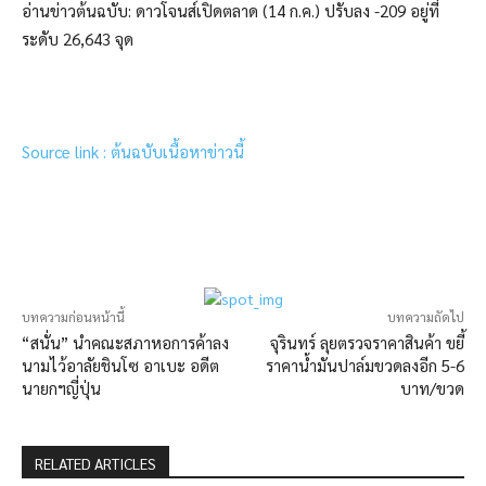
อ่านข่าวต้นฉบับ: ดาวโจนส์เปิดตลาด (14 ก.ค.) ปรับลง -209 อยู่ที่
ระดับ 26,643 จุด
Source link : ต้นฉบับเนื้อหาข่าวนี้
บทความก่อนหน้านี้
บทความถัดไป
“สนั่น” นำคณะสภาหอการค้าลง
จุรินทร์ ลุยตรวจราคาสินค้า ขยี้
นามไว้อาลัยชินโซ อาเบะ อดีต
ราคาน้ำมันปาล์มขวดลงอีก 5-6
นายกฯญี่ปุ่น
บาท/ขวด
RELATED ARTICLES