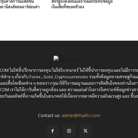
ตุ้นคาดการณ์เฟดขึ้น
สหรัฐยังคงอ่อนแอจากผลกระทบข้อมูล
ังอานิสงส์ดอลลาร์อ่อนค่า
เงินเฟ้อที่ชะลอตัวลง
OM ไม่ใช่ที่ปรึกษาการลงทุน ไม่ใช่โบรกเกอร์ ไม่ได้ชี้นำการลงทุน และไม่มีการร
ห์ต่าง ๆ เกี่ยวกับ Forex , Gold ,Cryptocurrencies รวมทั้งข้อมูลทางเศรษฐกิจแ
ซต์และสื่อโซเซียลต่าง ๆ ของเรา กรุณาใช้วิจารณญาณและการตัดสินใจของท่านในกา
RX.COM เราไม่ได้การันตีความถูกต้อง และ ความแม่นยำในการวิเคราะห์ข้อมูลข่าว
ะกันผลลัพธ์ที่อาจเกิดขึ้นในอนาคตได้เนื่องจากตลาดมีความผันผวนสูง และ ขึ้นอย
Contact us:
admin@thaifrx.com