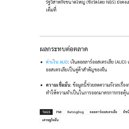
รัฐวิสาหกิจขนาดใหญ่ (ซึ่งวัดโดย NBS) ยังค
เต็มที่
ผลกระทบต่อตลาด
ค่าเงิน
AUD
: เงินดอลลาร์ออสเตรเลีย (AUD)
ออสเตรเลียเป็นคู่ค้าสำคัญของจีน
ความเชื่อมั่น
: ข้อมูลนี้ช่วยลดความกังวลเรื
ทำให้ความจำเป็นในการออกมาตรการกระตุ้นเ
TAGS
PMI
RatingDog
ดอลลาร์ออสเตรเลีย
ดัช
เศรษฐกิจจีน