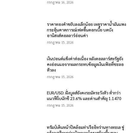
กรกฎาคม 16, 2026
ราคาทองคำขยับลงเล็กน้อย เหตุราคาน้ำมันแพง
กระตุ้นคาดการณ์เฟดขึ้นดอกเบี้ย บดบัง
อานิสงส์ดอลลาร์อ่อนค่า
กรกฎาคม 15, 2026
เงินปอนด์แข็งค่าต่อเนื่อง หลังดอลลาร์สหรัฐยัง
คงอ่อนแอจากผลกระทบข้อมูลเงินเฟ้อที่ชะลอ
ตัวลง
กรกฎาคม 15, 2026
EUR/USD: ฝั่งบูลส์ยังคงระมัดระวังตัว ต่ำกว่า
แนวฟีโบนักชี 23.6% และด่านสำคัญ 1.1470
กรกฎาคม 15, 2026
ทรัมป์เดินหน้าปิดล้อมท่าเรืออิหร่านทางทะเล ขู่
กร้าวเตรียมถล่มเป้าหมายโครงสร้างพื้นฐาน