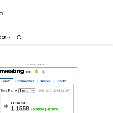
CY
DGE
- Advertisment -