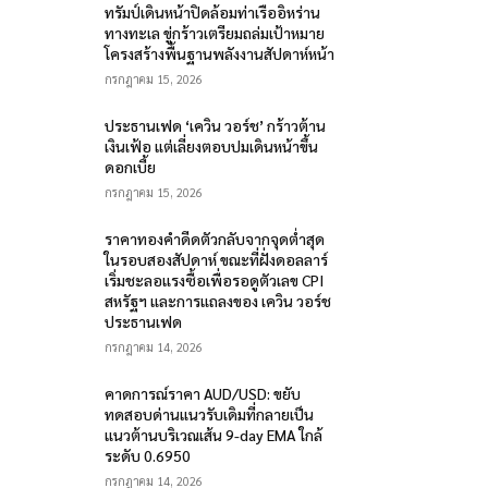
ทรัมป์เดินหน้าปิดล้อมท่าเรืออิหร่าน
ทางทะเล ขู่กร้าวเตรียมถล่มเป้าหมาย
โครงสร้างพื้นฐานพลังงานสัปดาห์หน้า
กรกฎาคม 15, 2026
ประธานเฟด ‘เควิน วอร์ช’ กร้าวต้าน
เงินเฟ้อ แต่เลี่ยงตอบปมเดินหน้าขึ้น
ดอกเบี้ย
กรกฎาคม 15, 2026
ราคาทองคำดีดตัวกลับจากจุดต่ำสุด
ในรอบสองสัปดาห์ ขณะที่ฝั่งดอลลาร์
เริ่มชะลอแรงซื้อเพื่อรอดูตัวเลข CPI
สหรัฐฯ และการแถลงของ เควิน วอร์ช
ประธานเฟด
กรกฎาคม 14, 2026
คาดการณ์ราคา AUD/USD: ขยับ
ทดสอบด่านแนวรับเดิมที่กลายเป็น
แนวต้านบริเวณเส้น 9-day EMA ใกล้
ระดับ 0.6950
กรกฎาคม 14, 2026