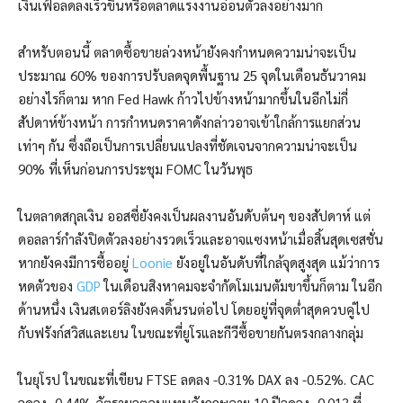
เงินเฟ้อลดลงเร็วขึ้นหรือตลาดแรงงานอ่อนตัวลงอย่างมาก
สำหรับตอนนี้ ตลาดซื้อขายล่วงหน้ายังคงกำหนดความน่าจะเป็น
ประมาณ 60% ของการปรับลดจุดพื้นฐาน 25 จุดในเดือนธันวาคม
อย่างไรก็ตาม หาก Fed Hawk ก้าวไปข้างหน้ามากขึ้นในอีกไม่กี่
สัปดาห์ข้างหน้า การกำหนดราคาดังกล่าวอาจเข้าใกล้การแยกส่วน
เท่าๆ กัน ซึ่งถือเป็นการเปลี่ยนแปลงที่ชัดเจนจากความน่าจะเป็น
90% ที่เห็นก่อนการประชุม FOMC ในวันพุธ
ในตลาดสกุลเงิน ออสซี่ยังคงเป็นผลงานอันดับต้นๆ ของสัปดาห์ แต่
ดอลลาร์กำลังปิดตัวลงอย่างรวดเร็วและอาจแซงหน้าเมื่อสิ้นสุดเซสชั่น
หากยังคงมีการซื้ออยู่
Loonie
ยังอยู่ในอันดับที่ใกล้จุดสูงสุด แม้ว่าการ
หดตัวของ
GDP
ในเดือนสิงหาคมจะจำกัดโมเมนตัมขาขึ้นก็ตาม ในอีก
ด้านหนึ่ง เงินสเตอร์ลิงยังคงดิ้นรนต่อไป โดยอยู่ที่จุดต่ำสุดควบคู่ไป
กับฟรังก์สวิสและเยน ในขณะที่ยูโรและกีวีซื้อขายกันตรงกลางกลุ่ม
ในยุโรป ในขณะที่เขียน FTSE ลดลง -0.31% DAX ลง -0.52%. CAC
ลดลง -0.44% อัตราผลตอบแทนอังกฤษอายุ 10 ปีลดลง -0.013 ที่