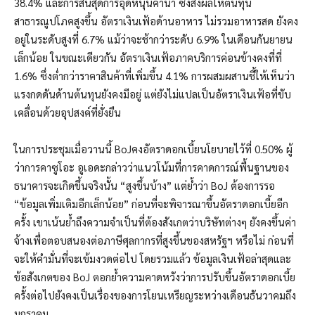
38.4% และการสิ้นสุดการอุดหนุนค่าน้ำ ซึ่งส่งผลให้ต้นทุน
สาธารณูปโภคสูงขึ้น อัตราเงินเฟ้อด้านอาหาร ไม่รวมอาหารสด ยังคง
อยู่ในระดับสูงที่ 6.7% แม้ว่าจะช้ากว่าระดับ 6.9% ในเดือนกันยายน
เล็กน้อย ในขณะเดียวกัน อัตราเงินเฟ้อภาคบริการค่อนข้างคงที่ที่
1.6% ซึ่งต่ำกว่าราคาสินค้าที่เพิ่มขึ้น 4.1% การผสมผสานชี้ให้เห็นว่า
แรงกดดันด้านต้นทุนยังคงมีอยู่ แต่ยังไม่แปลเป็นอัตราเงินเฟ้อที่ขับ
เคลื่อนด้วยอุปสงค์ที่ยั่งยืน
ในการประชุมเมื่อวานนี้ BoJคงอัตราดอกเบี้ยนโยบายไว้ที่ 0.50% ผู้
ว่าการคาซูโอะ อูเอดะกล่าวว่าแนวโน้มที่การคาดการณ์พื้นฐานของ
ธนาคารจะเกิดขึ้นจริงนั้น “สูงขึ้นบ้าง” แต่ย้ำว่า BoJ ต้องการรอ
“ข้อมูลเพิ่มเติมอีกเล็กน้อย” ก่อนที่จะพิจารณาขึ้นอัตราดอกเบี้ยอีก
ครั้ง เขาเน้นย้ำถึงความจำเป็นที่ต้องสังเกตว่าบริษัทต่างๆ ยังคงขึ้นค่า
จ้างเพื่อตอบสนองต่อภาษีศุลกากรที่สูงขึ้นของสหรัฐฯ หรือไม่ ก่อนที่
จะให้คำมั่นที่จะเข้มงวดต่อไป โดยรวมแล้ว ข้อมูลเงินเฟ้อล่าสุดและ
ข้อสังเกตของ BoJ ตอกย้ำความคาดหวังว่าการปรับขึ้นอัตราดอกเบี้ย
ครั้งต่อไปยังคงเป็นเรื่องของการโยนเหรียญระหว่างเดือนธันวาคมถึง
มกราคม