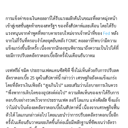
การแข็งค่าของเงินดอลลาร์ได้รับแรงผลักดันในขณะที่ตลาดมุ่งหน้า
เข้าสู่เซสชั่นสุดท้ายของสหรัฐฯ ของทั้งสัปดาห์และเดือน โดยได้รับ
แรงหนุนจากคำพูดที่หยาบคายรอบใหม่จากเจ้าหน้าที่ของ
Fed
หลัง
จากไม่กี่วันที่ครอบงำโดยจุดยืนหลัง FOMC ดอลลาร์ก็พบว่ามีความ
แข็งแกร่งขึ้นอีกครั้ง เนื่องจากนักลงทุนพิจารณาถึงความเป็นไปได้ที่
จะมีการปรับลดอัตราดอกเบี้ยอีกครั้งในเดือนธันวาคม
เจฟฟรีย์ ชมิด ประธานเฟดแคนซัสซิตี ซึ่งไม่เห็นด้วยกับการปรับลด
อัตราดอกเบี้ย 25 จุดในสัปดาห์นี้ กล่าวว่า เศรษฐกิจยังคงแข็งแกร่ง
โดยที่อัตราเงินเฟ้อยัง “สูงเกินไป” และเสริมว่านโยบายการเงินควร
“พึ่งพาการเติบโตของอุปสงค์ต่อไป” ความคิดเห็นของเขาได้รับการ
ตอบรับอย่างรวดเร็วจากประธานเฟด ลอรี โลแกน แห่งดัลลัส ซึ่งแย้ง
ว่าไม่จำเป็นต้องลดอัตราดอกเบี้ยในสัปดาห์นี้ เนื่องจากเศรษฐกิจฟื้น
ตัวได้ โลแกนกล่าวต่อไป โดยแนะนำว่าการปรับลดอัตราดอกเบี้ยอีก
ครั้งในเดือนธันวาคมจะเกิดขึ้นก็ต่อเมื่อมีหลักฐานที่ชัดเจนว่าอัตรา