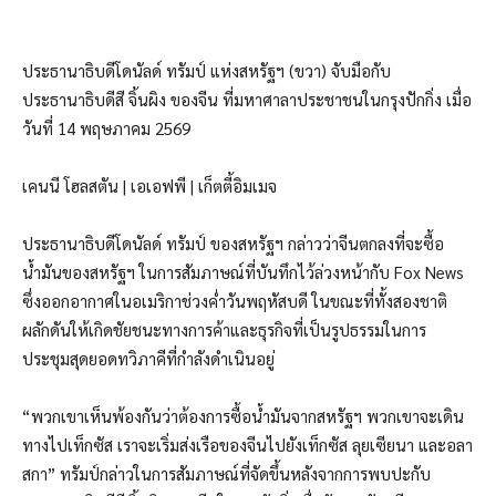
ประธานาธิบดีโดนัลด์ ทรัมป์ แห่งสหรัฐฯ (ขวา) จับมือกับ
ประธานาธิบดีสี จิ้นผิง ของจีน ที่มหาศาลาประชาชนในกรุงปักกิ่ง เมื่อ
วันที่ 14 พฤษภาคม 2569
เคนนี โฮลสตัน | เอเอฟพี | เก็ตตี้อิมเมจ
ประธานาธิบดีโดนัลด์ ทรัมป์ ของสหรัฐฯ กล่าวว่าจีนตกลงที่จะซื้อ
น้ำมันของสหรัฐฯ ในการสัมภาษณ์ที่บันทึกไว้ล่วงหน้ากับ Fox News
ซึ่งออกอากาศในอเมริกาช่วงค่ำวันพฤหัสบดี ในขณะที่ทั้งสองชาติ
ผลักดันให้เกิดชัยชนะทางการค้าและธุรกิจที่เป็นรูปธรรมในการ
ประชุมสุดยอดทวิภาคีที่กำลังดำเนินอยู่
“พวกเขาเห็นพ้องกันว่าต้องการซื้อน้ำมันจากสหรัฐฯ พวกเขาจะเดิน
ทางไปเท็กซัส เราจะเริ่มส่งเรือของจีนไปยังเท็กซัส ลุยเซียนา และอลา
สกา” ทรัมป์กล่าวในการสัมภาษณ์ที่จัดขึ้นหลังจากการพบปะกับ