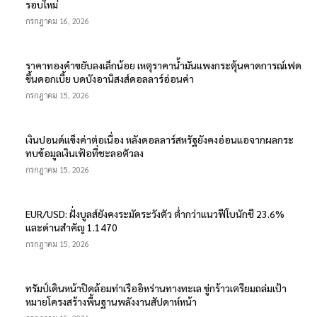
รอบใหม่
กรกฎาคม 16, 2026
ราคาทองคำขยับลงเล็กน้อย เหตุราคาน้ำมันแพงกระตุ้นคาดการณ์เฟด
ขึ้นดอกเบี้ย บดบังอานิสงส์ดอลลาร์อ่อนค่า
กรกฎาคม 15, 2026
เงินปอนด์แข็งค่าต่อเนื่อง หลังดอลลาร์สหรัฐยังคงอ่อนแอจากผลกระ
ทบข้อมูลเงินเฟ้อที่ชะลอตัวลง
กรกฎาคม 15, 2026
EUR/USD: ฝั่งบูลส์ยังคงระมัดระวังตัว ต่ำกว่าแนวฟีโบนักชี 23.6%
และด่านสำคัญ 1.1470
กรกฎาคม 15, 2026
ทรัมป์เดินหน้าปิดล้อมท่าเรืออิหร่านทางทะเล ขู่กร้าวเตรียมถล่มเป้า
หมายโครงสร้างพื้นฐานพลังงานสัปดาห์หน้า