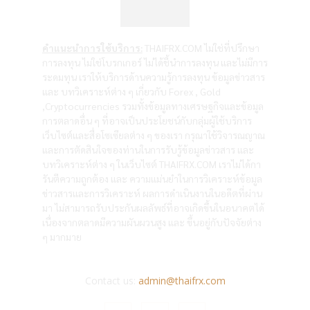
คำแนะนำการใช้บริการ:
THAIFRX.COM ไม่ใช่ที่ปรึกษา
การลงทุน ไม่ใช่โบรกเกอร์ ไม่ได้ชี้นำการลงทุน และไม่มีการ
ระดมทุน เราให้บริการด้านความรู้การลงทุน ข้อมูลข่าวสาร
และ บทวิเคราะห์ต่าง ๆ เกี่ยวกับ Forex , Gold
,Cryptocurrencies รวมทั้งข้อมูลทางเศรษฐกิจและข้อมูล
การตลาดอื่น ๆ ที่อาจเป็นประโยชน์กับกลุ่มผู้ใช้บริการ
เว็บไซต์และสื่อโซเซียลต่าง ๆ ของเรา กรุณาใช้วิจารณญาณ
และการตัดสินใจของท่านในการรับรู้ข้อมูลข่าวสาร และ
บทวิเคราะห์ต่าง ๆ ในเว็บไซต์ THAIFRX.COM เราไม่ได้กา
รันตีความถูกต้อง และ ความแม่นยำในการวิเคราะห์ข้อมูล
ข่าวสารและการวิเคราะห์ ผลการดำเนินงานในอดีตที่ผ่าน
มา ไม่สามารถรับประกันผลลัพธ์ที่อาจเกิดขึ้นในอนาคตได้
เนื่องจากตลาดมีความผันผวนสูง และ ขึ้นอยู่กับปัจจัยต่าง
ๆ มากมาย
Contact us:
admin@thaifrx.com