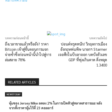
บทความก่อนหน้านี้
บทความถัดไป
ถึงเวลาขายแล้วหรือยัง? ราคา
ปอนด์ทรุดหนัก! วิกฤตการเมือง
Bitcoin เข้าสู่ขั้นตอนการแจก
อังกฤษพ่นพิษ นายกฯ Starmer
จ่ายซ้ำซึ่งก่อนหน้านี้นำไปสู่การ
เจอศึกในบีบลาออก บดบังตัวเลข
ล่มสลาย 78%
GDP ที่พุ่งเกินคาด ดิ่งหลุด
1.3400
RELATED ARTICLES
NEWSTODAY
หุ้นของ Jersey Mike ลดลง 2% ในการเปิดตัวสู่ตลาดสาธารณะ หลัง
จากตั้งราคาหุ้นไว้ที่ 23 ดอลลาร์