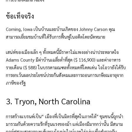
ข้อเท็จจริง
Corning, Iowa เป็นบ้านและบ้านเกิดของ Johnny Carson คุณ
สามารถเยี่ยมชมบ้านที่ได้รับการฟื้นฟูในอดีตโดยนัดหมาย
เสน่ห์ของเมืองเล็ก ๆ ทั้งหมดนี้มีราคาไม่แพงอย่างน่าประหลาดใจ
Adams County มีค่าบ้านเฉลี่ยต่ำที่สุด ($ 116,900) และค่าอาหาร
รายเดือน ($ 588) ในบรรดามณฑลทั้งหมดที่โดดเด่น ไอโอวายังได้รับ
การยกเว้นผลประโยชน์ประกันสังคมและการถอนการเกษียณอายุจาก
ภาษีของรัฐ
3. Tryon, North Carolina
การสร้างแบรนด์เป็น“ เมืองที่เป็นมิตรที่สุดในภาคใต้” ชุมชนนี้ถูกนำ
มารวมกันด้วยความรักที่รุนแรงของม้า
แต่เมืองมีมากกว่านั้น มีสนาม
กอล์ฟสวนสาธารณะเส้นทางโรงบ่มไวน์และไร่องุ่นเพื่อสำรวจกับ