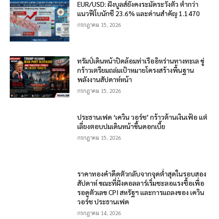
EUR/USD: ฝั่งบูลส์ยังคงระมัดระวังตัว ต่ำกว่า
แนวฟีโบนักชี 23.6% และด่านสำคัญ 1.1470
กรกฎาคม 15, 2026
ทรัมป์เดินหน้าปิดล้อมท่าเรืออิหร่านทางทะเล ขู่
กร้าวเตรียมถล่มเป้าหมายโครงสร้างพื้นฐาน
พลังงานสัปดาห์หน้า
กรกฎาคม 15, 2026
ประธานเฟด ‘เควิน วอร์ช’ กร้าวต้านเงินเฟ้อ แต่
เลี่ยงตอบปมเดินหน้าขึ้นดอกเบี้ย
กรกฎาคม 15, 2026
ราคาทองคำดีดตัวกลับจากจุดต่ำสุดในรอบสอง
สัปดาห์ ขณะที่ฝั่งดอลลาร์เริ่มชะลอแรงซื้อเพื่อ
รอดูตัวเลข CPI สหรัฐฯ และการแถลงของ เควิน
วอร์ช ประธานเฟด
กรกฎาคม 14, 2026