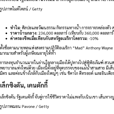
รูปภาพไมค์ไคลน์ / Getty
ทำไม
: ศิลปะและวัฒนธรรม กิจกรรมทางน้ำ การจราจรคล่องตัว 
ราคาบ้านกลาง
: 236,000 ดอลลาร์ (เทียบกับ 360,000 ดอลลา
ค่าครองชีพเมื่อเทียบกับสหรัฐอเมริกาโดยรวม
: -10%
ตั้งชื่อตามนายพลแห่งสงครามปฏิวัติอเมริกา “Mad” Anthony Wayne แ
มากมายสำหรับผู้เกษียณอายุให้ทำ
การลงทุนจำนวนมากในย่านใจกลางเมืองได้ปูทางไปสู่พิพิธภัณฑ์ สวนส
พยาบาลแห่งใหม่ด้วย เมืองนี้ตั้งอยู่ที่จุดบรรจบของแม่น้ำสามสาย มี
มิตร และค่อนข้างใกล้กับเมืองใหญ่ๆ เช่น ชิคาโก ดีทรอยต์ และอินเดี
เล็กซิงตัน, เคนตักกี้
เล็กซิงตัน รัฐเคนตักกี้ จับคู่การใช้ชีวิตราคาไม่แพงกับเนินเขา เส้นทาง
รูปภาพฌอน Pavone / Getty