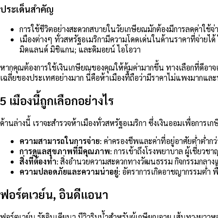
ประเด็นสำคัญ
การใช้ชีวิตอย่างสะดวกสบายในวัยเกษียณมักต้องมีการลดค่าใช้จ่าย 
เมืองต่างๆ ทั่วสหรัฐอเมริกามีความโดดเด่นในด้านราคาที่จ่ายได้ 
มิดแลนด์ มิชิแกน; และดิมอยน์ ไอโอวา
หากคุณต้องการใช้เงินเกษียณของคุณให้คุ้มค่ามากขึ้น ทางเลือกที่ดีอาจ
เฉลี่ยของประเทศอย่างมาก นี่คือห้าเมืองที่ถือว่ามีราคาไม่แพงมากและน
5 เมืองนี้ถูกเลือกอย่างไร
ด้านล่างนี้ เราจะสำรวจห้าเมืองทั่วสหรัฐอเมริกา ซึ่งเงินออมเพื่อก
ความสามารถในการจ่าย:
ค่าครองชีพและค่าที่อยู่อาศัยต่ำต่ำก
การดูแลสุขภาพที่มีคุณภาพ:
การเข้าถึงโรงพยาบาล ผู้เชี่ยวช
สิ่งที่ต้องทำ:
สิ่งอำนวยความสะดวกทางวัฒนธรรม กิจกรรมกลางแ
ความปลอดภัยและความน่าอยู่:
อัตราการเกิดอาชญากรรมต่ำ พื้
ฟอร์ตเวย์น, อินดีแอนา
ฟอร์ตเวย์น รัฐอินเดียนา มีวิวริมน้ำสำหรับผู้เกษียณอายุ เส้นทางยาว