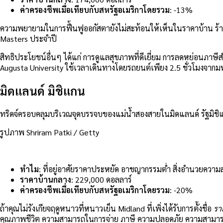
ค่าครองชีพเมื่อเทียบกับสหรัฐอเมริกาโดยรวม
: -13%
ความพยายามในการฟื้นฟูออกัสตายังไม่สะท้อนให้เห็นในราคาบ้าน ร้านอา
Masters ประจำปี
สิทธิประโยชน์อื่นๆ ได้แก่ การดูแลสุขภาพที่ดีเยี่ยม การลดหย่อนภาษีสำหร
Augusta University ใช้เวลาเดินทางโดยรถยนต์เพียง 2.5 ชั่วโมงจากมห
มิดแลนด์ มิชิแกน
ทริดจ์ครอบคลุมบริเวณจุดบรรจบของแม่น้ำสองสายในมิดแลนด์ รัฐมิชิแก
รูปภาพ Shriram Patki / Getty
ทำไม
: ที่อยู่อาศัยราคาประหยัด อาชญากรรมต่ำ สิ่งอำนวยความส
ราคาบ้านกลาง
: 229,000 ดอลลาร์
ค่าครองชีพเมื่อเทียบกับสหรัฐอเมริกาโดยรวม
: -20%
ถ้าคุณไม่รังเกียจฤดูหนาวที่หนาวเย็น Midland ที่เพิ่งได้รับการตั้งชื่อ
รา
คุณภาพชีวิต ความสามารถในการจ่าย ภาษี ความปลอดภัย ความสามาร