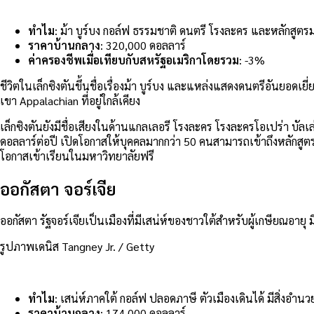
ทำไม
: ม้า บูร์บง กอล์ฟ ธรรมชาติ ดนตรี โรงละคร และหลักสูตร
ราคาบ้านกลาง
: 320,000 ดอลลาร์
ค่าครองชีพเมื่อเทียบกับสหรัฐอเมริกาโดยรวม
: -3%
ชีวิตในเล็กซิงตันขึ้นชื่อเรื่องม้า บูร์บง และแหล่งแสดงดนตรีอันยอดเ
เขา Appalachian ที่อยู่ใกล้เคียง
เล็กซิงตันยังมีชื่อเสียงในด้านแกลเลอรี โรงละคร โรงละครโอเปร่า บั
ดอลลาร์ต่อปี เปิดโอกาสให้บุคคลมากกว่า 50 คนสามารถเข้าถึงหลักสูตร ก
โอกาสเข้าเรียนในมหาวิทยาลัยฟรี
ออกัสตา จอร์เจีย
ออกัสตา รัฐจอร์เจียเป็นเมืองที่มีเสน่ห์ของชาวใต้สำหรับผู้เกษียณอายุ 
รูปภาพเดนิส Tangney Jr. / Getty
ทำไม
: เสน่ห์ภาคใต้ กอล์ฟ ปลอดภาษี ตัวเมืองเดินได้ มีสิ่งอ
ราคาบ้านกลาง
: 174,000 ดอลลาร์