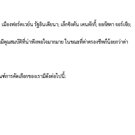
ืองฟอร์ตเวย์น รัฐอินเดียนา; เล็กซิงตัน เคนตักกี้; ออกัสตา จอร์เจีย;
กามีคุณสมบัติที่น่าพึงพอใจมากมาย ในขณะที่ค่าครองชีพก็น้อยกว่าค่า
์การคัดเลือกของเรามีดังต่อไปนี้: