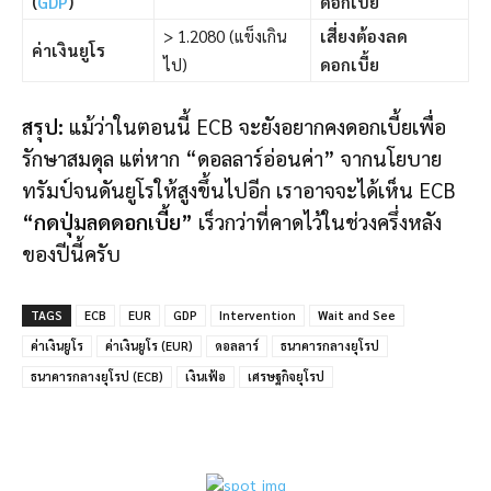
(
GDP
)
ดอกเบี้ย
> 1.2080 (แข็งเกิน
เสี่ยงต้องลด
ค่าเงินยูโร
ไป)
ดอกเบี้ย
สรุป:
แม้ว่าในตอนนี้ ECB จะยังอยากคงดอกเบี้ยเพื่อ
รักษาสมดุล แต่หาก “ดอลลาร์อ่อนค่า” จากนโยบาย
ทรัมป์จนดันยูโรให้สูงขึ้นไปอีก เราอาจจะได้เห็น ECB
“กดปุ่มลดดอกเบี้ย”
เร็วกว่าที่คาดไว้ในช่วงครึ่งหลัง
ของปีนี้ครับ
TAGS
ECB
EUR
GDP
Intervention
Wait and See
ค่าเงินยูโร
ค่าเงินยูโร (EUR)
ดอลลาร์
ธนาคารกลางยุโรป
ธนาคารกลางยุโรป (ECB)
เงินเฟ้อ
เศรษฐกิจยุโรป