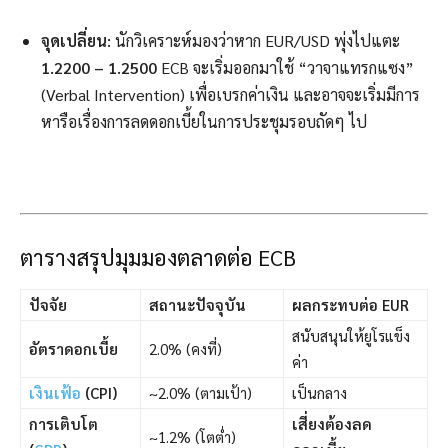
จุดเปลี่ยน:
นักวิเคราะห์มองว่าหาก EUR/USD พุ่งไปแตะ
1.2200 – 1.2500
ECB จะเริ่มออกมาใช้ “วาจาแทรกแซง”
(Verbal Intervention) เพื่อเบรกค่าเงิน และอาจจะเริ่มมีการ
หารือเรื่องการลดดอกเบี้ยในการประชุมรอบถัดๆ ไป
ตารางสรุปมุมมองตลาดต่อ ECB
ปัจจัย
สถานะปัจจุบัน
ผลกระทบต่อ EUR
สนับสนุนให้ยูโรแข็ง
อัตราดอกเบี้ย
2.0% (คงที่)
ค่า
เงินเฟ้อ
(CPI)
~2.0% (ตามเป้า)
เป็นกลาง
การเติบโต
เสี่ยงต้องลด
~1.2% (โตต่ำ)