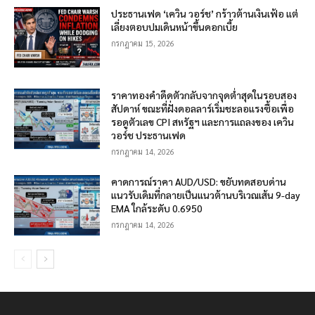
ประธานเฟด ‘เควิน วอร์ช’ กร้าวต้านเงินเฟ้อ แต่
เลี่ยงตอบปมเดินหน้าขึ้นดอกเบี้ย
กรกฎาคม 15, 2026
ราคาทองคำดีดตัวกลับจากจุดต่ำสุดในรอบสอง
สัปดาห์ ขณะที่ฝั่งดอลลาร์เริ่มชะลอแรงซื้อเพื่อ
รอดูตัวเลข CPI สหรัฐฯ และการแถลงของ เควิน
วอร์ช ประธานเฟด
กรกฎาคม 14, 2026
คาดการณ์ราคา AUD/USD: ขยับทดสอบด่าน
แนวรับเดิมที่กลายเป็นแนวต้านบริเวณเส้น 9-day
EMA ใกล้ระดับ 0.6950
กรกฎาคม 14, 2026