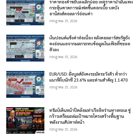
ราคาทองคำขยับลงเล็กน้อย เหตุราคาน้ำมันแพง
กระตุ้นคาดการณ์เฟดขึ้นดอกเบี้ย บดบัง
อานิสงส์ดอลลาร์อ่อนค่า
กรกฎาคม 15, 2026
เงินปอนด์แข็งค่าต่อเนื่อง หลังดอลลาร์สหรัฐยัง
คงอ่อนแอจากผลกระทบข้อมูลเงินเฟ้อที่ชะลอ
ตัวลง
กรกฎาคม 15, 2026
EUR/USD: ฝั่งบูลส์ยังคงระมัดระวังตัว ต่ำกว่า
แนวฟีโบนักชี 23.6% และด่านสำคัญ 1.1470
กรกฎาคม 15, 2026
ทรัมป์เดินหน้าปิดล้อมท่าเรืออิหร่านทางทะเล ขู่
กร้าวเตรียมถล่มเป้าหมายโครงสร้างพื้นฐาน
พลังงานสัปดาห์หน้า
กรกฎาคม 15, 2026