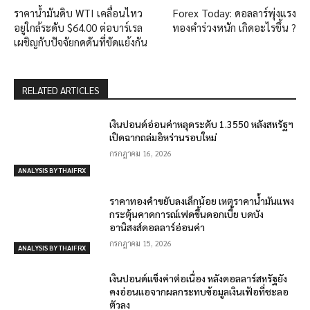
ราคาน้ำมันดิบ WTI เคลื่อนไหว
Forex Today: ดอลลาร์พุ่งแรง
อยู่ใกล้ระดับ $64.00 ต่อบาร์เรล
ทองคำร่วงหนัก เกิดอะไรขึ้น ?
เผชิญกับปัจจัยกดดันที่ขัดแย้งกัน
RELATED ARTICLES
เงินปอนด์อ่อนค่าหลุดระดับ 1.3550 หลังสหรัฐฯ
เปิดฉากถล่มอิหร่านรอบใหม่
กรกฎาคม 16, 2026
ANALYSIS BY THAIFRX
ราคาทองคำขยับลงเล็กน้อย เหตุราคาน้ำมันแพง
กระตุ้นคาดการณ์เฟดขึ้นดอกเบี้ย บดบัง
อานิสงส์ดอลลาร์อ่อนค่า
กรกฎาคม 15, 2026
ANALYSIS BY THAIFRX
เงินปอนด์แข็งค่าต่อเนื่อง หลังดอลลาร์สหรัฐยัง
คงอ่อนแอจากผลกระทบข้อมูลเงินเฟ้อที่ชะลอ
ตัวลง