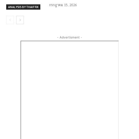
กรกฎาคม 15, 2026
ANALYSIS BY THAIFRX
- Advertisment -