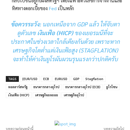
กลับไปขึ้นอยู่กับฝั่งสหรัฐฯ โดยเฉพาะตัวเลขการจ้างงานและ
ทิศทางดอกเบี้ยของ
Fed
เป็นหลัก
ข้อควรระวัง:
นอกเหนือจาก GDP แล้ว ให้จับตา
ดูตัวเลข
เงินเฟ้อ
(
HICP
)
ของเยอรมนีที่จะ
ประกาศในช่วงเวลาใกล้เคียงกันด้วย เพราะหาก
เศรษฐกิจโตต่ำแต่เงินเฟ้อสูง (STAGFLATION)
จะทำให้ค่าเงินยูโรผันผวนรุนแรงกว่าปกติครับ
TAGS
[EUR/USD
ECB
EURUSD
GDP
Stagflation
ดอลลาร์สหรัฐ
ธนาคารกลางยุโรป
ธนาคารกลางยุโรป (ECB)
ยูโรโซน
เงินเฟ้อ (HICP)
เศรษฐกิจถดถอย
เศรษฐกิจยุโรป
บทความก่อนหน้านี้
บทความถัดไป