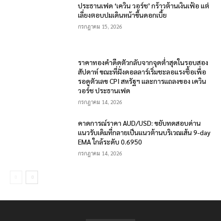
ประธานเฟด ‘เควิน วอร์ช’ กร้าวต้านเงินเฟ้อ แต่
เลี่ยงตอบปมเดินหน้าขึ้นดอกเบี้ย
กรกฎาคม 15, 2026
ราคาทองคำดีดตัวกลับจากจุดต่ำสุดในรอบสอง
สัปดาห์ ขณะที่ฝั่งดอลลาร์เริ่มชะลอแรงซื้อเพื่อ
รอดูตัวเลข CPI สหรัฐฯ และการแถลงของ เควิน
วอร์ช ประธานเฟด
กรกฎาคม 14, 2026
คาดการณ์ราคา AUD/USD: ขยับทดสอบด่าน
แนวรับเดิมที่กลายเป็นแนวต้านบริเวณเส้น 9-day
EMA ใกล้ระดับ 0.6950
กรกฎาคม 14, 2026