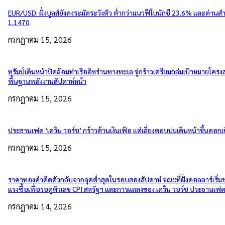
EUR/USD: ฝั่งบูลส์ยังคงระมัดระวังตัว ต่ำกว่าแนวฟีโบนักชี 23.6% และด่านส
1.1470
กรกฎาคม 15, 2026
ทรัมป์เดินหน้าปิดล้อมท่าเรืออิหร่านทางทะเล ขู่กร้าวเตรียมถล่มเป้าหมายโครงส
พื้นฐานพลังงานสัปดาห์หน้า
กรกฎาคม 15, 2026
ประธานเฟด ‘เควิน วอร์ช’ กร้าวต้านเงินเฟ้อ แต่เลี่ยงตอบปมเดินหน้าขึ้นดอกเบ
กรกฎาคม 15, 2026
ราคาทองคำดีดตัวกลับจากจุดต่ำสุดในรอบสองสัปดาห์ ขณะที่ฝั่งดอลลาร์เริ่
แรงซื้อเพื่อรอดูตัวเลข CPI สหรัฐฯ และการแถลงของ เควิน วอร์ช ประธานเฟ
กรกฎาคม 14, 2026