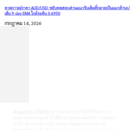
คาดการณ์ราคา AUD/USD: ขยับทดสอบด่านแนวรับเดิมที่กลายเป็นแนวต้านบ
เส้น 9-day EMA ใกล้ระดับ 0.6950
กรกฎาคม 14, 2026
คำแนะนำการใช้บริการ:
THAIFRX.COM ไม่ใช่ที่ปรึกษาการ
ลงทุน ไม่ใช่โบรกเกอร์ ไม่ได้ชี้นำการลงทุน และไม่มีการระดมทุน
เราให้บริการด้านความรู้การลงทุน ข้อมูลข่าวสาร และ บท
วิเคราะห์ต่าง ๆ เกี่ยวกับ Forex , Gold ,Cryptocurrencies รวม