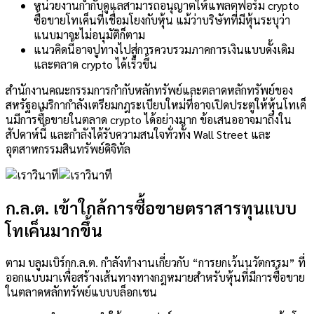
หน่วยงานกำกับดูแลสามารถอนุญาตให้แพลตฟอร์ม crypto
ซื้อขายโทเค็นที่เชื่อมโยงกับหุ้น แม้ว่าบริษัทที่มีหุ้นระบุว่า
แนบมาจะไม่อนุมัติก็ตาม
แนวคิดนี้อาจปูทางไปสู่การควบรวมภาคการเงินแบบดั้งเดิม
และตลาด crypto ได้เร็วขึ้น
สำนักงานคณะกรรมการกำกับหลักทรัพย์และตลาดหลักทรัพย์ของ
สหรัฐอเมริกากำลังเตรียมกฎระเบียบใหม่ที่อาจเปิดประตูให้หุ้นโทเค็
นมีการซื้อขายในตลาด crypto ได้อย่างมาก ข้อเสนออาจมาถึงใน
สัปดาห์นี้ และกำลังได้รับความสนใจทั่วทั้ง Wall Street และ
อุตสาหกรรมสินทรัพย์ดิจิทัล
ก.ล.ต. เข้าใกล้การซื้อขายตราสารทุนแบบ
โทเค็นมากขึ้น
ตาม
บลูมเบิร์ก
ก.ล.ต. กำลังทำงานเกี่ยวกับ “การยกเว้นนวัตกรรม” ที่
ออกแบบมาเพื่อสร้างเส้นทางทางกฎหมายสำหรับหุ้นที่มีการซื้อขาย
ในตลาดหลักทรัพย์แบบบล็อกเชน