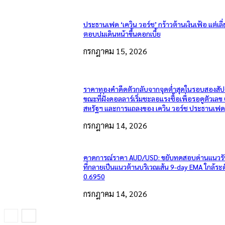
ประธานเฟด ‘เควิน วอร์ช’ กร้าวต้านเงินเฟ้อ แต่เลี่
ตอบปมเดินหน้าขึ้นดอกเบี้ย
กรกฎาคม 15, 2026
ราคาทองคำดีดตัวกลับจากจุดต่ำสุดในรอบสองสัป
ขณะที่ฝั่งดอลลาร์เริ่มชะลอแรงซื้อเพื่อรอดูตัวเลข
สหรัฐฯ และการแถลงของ เควิน วอร์ช ประธานเฟด
กรกฎาคม 14, 2026
คาดการณ์ราคา AUD/USD: ขยับทดสอบด่านแนวรั
ที่กลายเป็นแนวต้านบริเวณเส้น 9-day EMA ใกล้ระ
0.6950
กรกฎาคม 14, 2026