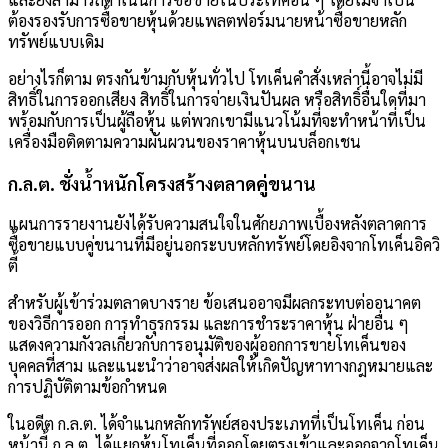
ต้องรองรับการซื้อขายหุ้นด้วยแพลตฟอร์มนายหน้าซื้อขายหลัก
ทรัพย์แบบเดิม
อย่างไรก็ตาม ตรงกันข้ามกับหุ้นทั่วไป โทเค็นคำสั่งเหล่านี้อาจไม่มี
สิทธิ์ในการออกเสียง สิทธิ์ในการจ่ายเงินปันผล หรือสิทธิ์อื่นใดที่มา
พร้อมกับการเป็นผู้ถือหุ้น แต่พวกเขามีแนวโน้มที่จะทำหน้าที่เป็น
เครื่องมือติดตามความผันผวนของราคาหุ้นบนบล็อกเชน
ก.ล.ต. ชั่งน้ำหนักโครงสร้างตลาดคู่ขนาน
แผนการรายงานยังได้รับความสนใจในศักยภาพเบื้องหลังตลาดการ
ซื้อขายแบบคู่ขนานที่มีอยู่นอกระบบหลักทรัพย์โดยอิงจากโทเค็นอิควิ
ตี้
สำหรับผู้เข้าร่วมตลาดบางราย ข้อเสนออาจมีผลกระทบต่ออนาคต
ของวิธีการออก การทำธุรกรรม และการชำระราคาหุ้น ฝ่ายอื่น ๆ
แสดงความกังวลเกี่ยวกับการอนุมัติของผู้ออกการขายโทเค็นของ
บุคคลที่สาม และแนะนำว่าอาจส่งผลให้เกิดปัญหาทางกฎหมายและ
การปฏิบัติตามข้อกำหนด
ในอดีต ก.ล.ต. ได้จำแนกหลักทรัพย์สองประเภทที่เป็นโทเค็น ก่อน
หน้านี้ ก.ล.ต. ได้แยกหุ้นโทเค็นที่ออกโดยตรงเข้าและออกจากโทเค็น