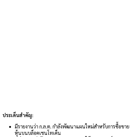
ประเด็นสำคัญ:
มีรายงานว่า ก.ล.ต. กำลังพัฒนาแผนใหม่สำหรับการซื้อขาย
หุ้นบนบล็อคเชนโทเค็น