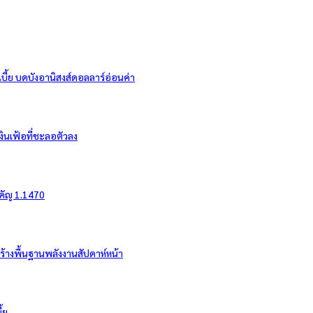
ี้ย บดบังอานิสงส์ดอลลาร์อ่อนค่า
งินเฟ้อที่ชะลอตัวลง
ำคัญ 1.1470
สร้างพื้นฐานพลังงานสัปดาห์หน้า
้ย