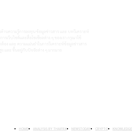
ารด้านความรู้การลงทุน ข้อมูลข่าวสาร และ บทวิเคราะห์
ิการเว็บไซต์และสื่อโซเซียลต่าง ๆ ของเรา กรุณาใช้
ูกต้อง และ ความแม่นยำในการวิเคราะห์ข้อมูลข่าวสาร
 และ ขึ้นอยู่กับปัจจัยต่าง ๆ มากมาย
HOME
ANALYSIS BY THAIFRX
NEWSTODAY
CRYPTO
KNOWLEDGE