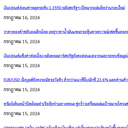
เงินปอนด์อ่อนค่าหลุดระดับ 1.3550 หลังสหรัฐฯ เปิดฉากถล่มอิหร่านรอบใหม่
กรกฎาคม 16, 2026
ราคาทองคำขยับลงเล็กน้อย เหตุราคาน้ำมันแพงกระตุ้นคาดการณ์เฟดขึ้นดอกเบ
กรกฎาคม 15, 2026
เงินปอนด์แข็งค่าต่อเนื่อง หลังดอลลาร์สหรัฐยังคงอ่อนแอจากผลกระทบข้อมูลเ
กรกฎาคม 15, 2026
EUR/USD: ฝั่งบูลส์ยังคงระมัดระวังตัว ต่ำกว่าแนวฟีโบนักชี 23.6% และด่านส
กรกฎาคม 15, 2026
ทรัมป์เดินหน้าปิดล้อมท่าเรืออิหร่านทางทะเล ขู่กร้าวเตรียมถล่มเป้าหมายโครง
กรกฎาคม 15, 2026
ประธานเฟด ‘เควิน วอร์ช’ กร้าวต้านเงินเฟ้อ แต่เลี่ยงตอบปมเดินหน้าขึ้นดอกเบี