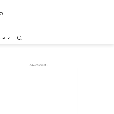
CY
DGE
- Advertisment -