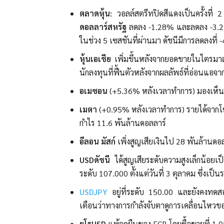
ตลาดหุ้น:
วอลล์สตรีทปิดสีแดงเป็นครั้งที่ 2
ดอลลาร์สหรัฐ
ลดลง -1.28% และลดลง -3.2
ในช่วง 5 เซสชันที่ผ่านมา ดัชนีมีการลดลงที่
หุ้นเอเชีย
เพิ่มขึ้นหลังจากยอดขายในไตรมาสท
นักลงทุนที่ฟื้นตัวหลังจากผลลัพธ์ที่อ่อนแอจาก
อเมซอน
(+5.36% หลังเวลาทำการ) มองเห็นผลก
เมตา
(+0.95% หลังเวลาทำการ) รายได้จากโฆ
กำไร 11.6 พันล้านดอลลาร์
อีลอน มัสก์
เพิ่งสูญเสียเงินไป 28 พันล้านดอ
USDดัชนี
ได้สูญเสียระดับความสูงเล็กน้อยเ
ระดับ 107.000 ตั้งแต่วันที่ 3 ตุลาคม ซึ่งเป็
USDJPY
อยู่ที่ระดับ 150.00 และยังคงทดส
เตือนว่าทางการกำลังจับตาดูการเคลื่อนไหวของค
ยูโรUSD
แพ้จุดยืนของ ECB โดยซื้อขายที่ 1.0