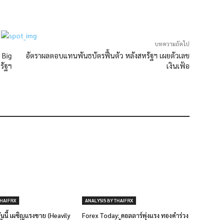
บทความถัดไป
 Big
อัตราผลตอบแทนพันธบัตรฟื้นตัว หลังสหรัฐฯ เผยตัวเลข
รัฐฯ
เงินเฟ้อ
THAIFRX
ANALYSIS BY THAIFRX
นี้ เผชิญแรงขาย (Heavily
Forex Today: ดอลลาร์พุ่งแรง ทองคำร่วง