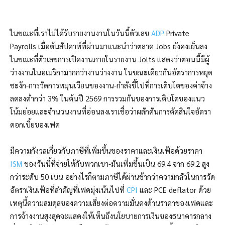
ในขณะที่เราไม่ได้รับรายงานงานในวันนี้ตัวเลข
ADP
Private
Payrolls เมื่อต้นสัปดาห์ที่ผ่านมาแนะนำว่าตลาด Jobs ยังคงเย็นลง
ในขณะที่ตัวเลขการเปิดงานภายในรายงาน Jolts แสดงว่าตอนนี้มีผู้
ว่างงานในอเมริกามากกว่างานว่างงาน ในขณะเดียวกันอัตราการหยุด
ชะงัก-การวัดการหมุนเวียนของงาน-กำลังชี้ไปที่การเติบโตของค่าจ้าง
ลดลงต่ำกว่า 3% ในต้นปี 2569 การรวมกันของการเติบโตของแนว
โน้มย่อยและจำนวนงานที่อ่อนลงเราเชื่อว่าผลักดันการตัดสินใจอัตรา
ดอกเบี้ยของเฟด
มีความกังวลเกี่ยวกับภาษีที่เพิ่มขึ้นของราคาและเงินเฟ้อด้วยราคา
ISM
ของวันนี้ที่จ่ายให้กับพวกเขา-มันเพิ่มขึ้นเป็น 69.4 จาก 69.2 สูง
กว่าระดับ 50 เบน อย่างไรก็ตามภาษีได้ผ่านช้ากว่าความกลัวในการวัด
อัตราเงินเฟ้อที่สำคัญที่เฟดมุ่งเน้นไปที่
CPI
และ PCE deflator ด้วย
เหตุนี้ความสมดุลของความเสี่ยงต่อความมั่นคงด้านราคาของเฟดและ
การจ้างงานสูงสุดจะแสดงให้เห็นถึงนโยบายการเงินของธนาคารกลาง