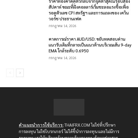
ราคาทองคำดีดตัวกลับจากจุดต่ำสุดในรอบสอง
สัปดาห์ ขณะที่ฝั่งดอลลาร์เริ่มชะลอแรงซื้อเพื่อ
รอดูตัวเลข CPI สหรัฐฯ และการแถลงของ เควิน
วอร์ช ประธานเฟด
กรกฎาคม 14, 2026
คาดการณ์ราคา AUD/USD: ขยับทดสอบด่าน
แนวรับเดิมที่กลายเป็นแนวต้านบริเวณเส้น 9-day
EMA ใกล้ระดับ 0.6950
กรกฎาคม 14, 2026
คำแนะนำการใช้บริการ:
THAIFRX.COM ไม่ใช่ที่ปรึกษา
การลงทุน ไม่ใช่โบรกเกอร์ ไม่ได้ชี้นำการลงทุน และไม่มีการ
ระดมทุน เราให้บริการด้านความรู้การลงทุน ข้อมูลข่าวสาร