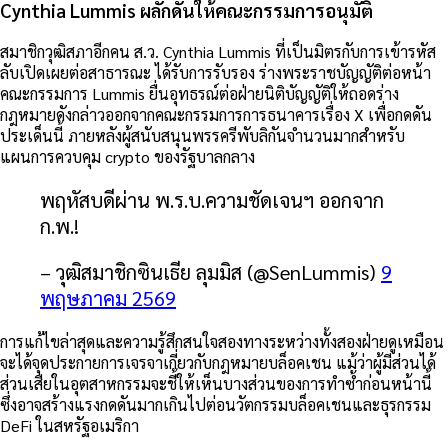
Cynthia Lummis ผลักดันให้คณะกรรมการอนุมัติ
สมาชิกวุฒิสภาอีกคน ส.ว. Cynthia Lummis ที่เป็นมิตรกับการเข้ารหัส
ลับเปิดเผยต่อสาธารณะ
ได้รับการรับรอง
ร่างพระราชบัญญัติต่อหน้า
คณะกรรมการ Lummis ยื่นอุทธรณ์ต่อฝ่ายนิติบัญญัติให้ถอดร่าง
กฎหมายดังกล่าวออกจากคณะกรรมการการธนาคารเรื่อง X เพื่อกดดัน
ประเด็นนี้ ภายหลังผู้สนับสนุนพรรครีพับลิกันจำนวนมากสำหรับ
แผนการควบคุม crypto ของรัฐบาลกลาง
พฤหัสบดีผ่าน พ.ร.บ.ความชัดเจนฯ ออกจาก
ก.พ.!
– วุฒิสมาชิกซินเธีย ลุมมิส (@SenLummis)
9
พฤษภาคม 2569
การแก้ไขล่าสุดและความรู้สึกสนใจสองทางระหว่างทั้งสองฝ่ายดูเหมือน
จะได้จุดประกายการเจรจาเกี่ยวกับกฎหมายบล็อคเชน แม้ว่าผู้มีส่วนได้
ส่วนเสียในอุตสาหกรรมจะชี้ให้เห็นบางส่วนของการทำซ้ำก่อนหน้านี้
ซึ่งอาจสร้างแรงกดดันมากเกินไปต่อนวัตกรรมบล็อคเชนและธุรกรรม
DeFi ในสหรัฐอเมริกา