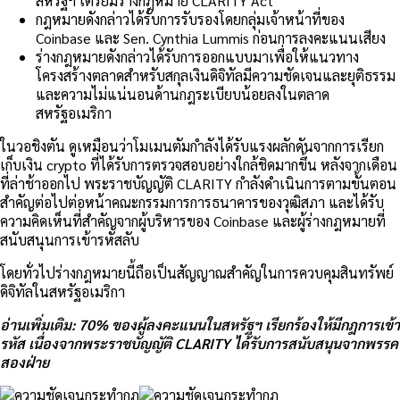
สหรัฐฯ เตรียมร่างกฎหมาย CLARITY Act
กฎหมายดังกล่าวได้รับการรับรองโดยกลุ่มเจ้าหน้าที่ของ
Coinbase และ Sen. Cynthia Lummis ก่อนการลงคะแนนเสียง
ร่างกฎหมายดังกล่าวได้รับการออกแบบมาเพื่อให้แนวทาง
โครงสร้างตลาดสำหรับสกุลเงินดิจิทัลมีความชัดเจนและยุติธรรม
และความไม่แน่นอนด้านกฎระเบียบน้อยลงในตลาด
สหรัฐอเมริกา
ในวอชิงตัน ดูเหมือนว่าโมเมนตัมกำลังได้รับแรงผลักดันจากการเรียก
เก็บเงิน crypto ที่ได้รับการตรวจสอบอย่างใกล้ชิดมากขึ้น หลังจากเดือน
ที่ล่าช้าออกไป พระราชบัญญัติ CLARITY กำลังดำเนินการตามขั้นตอน
สำคัญต่อไปต่อหน้าคณะกรรมการการธนาคารของวุฒิสภา และได้รับ
ความคิดเห็นที่สำคัญจากผู้บริหารของ Coinbase และผู้ร่างกฎหมายที่
สนับสนุนการเข้ารหัสลับ
โดยทั่วไปร่างกฎหมายนี้ถือเป็นสัญญาณสำคัญในการควบคุมสินทรัพย์
ดิจิทัลในสหรัฐอเมริกา
อ่านเพิ่มเติม: 70% ของผู้ลงคะแนนในสหรัฐฯ เรียกร้องให้มีกฎการเข้า
รหัส เนื่องจากพระราชบัญญัติ CLARITY ได้รับการสนับสนุนจากพรรค
สองฝ่าย