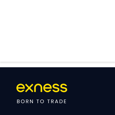
FOREX GOLD CRYPTOCURRENCY
THAIFRX.COM