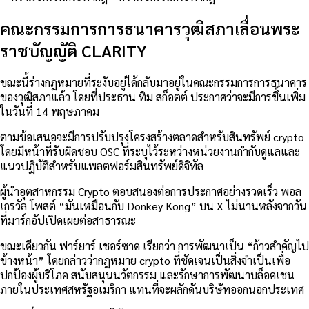
คณะกรรมการการธนาคารวุฒิสภาเลื่อนพระ
ราชบัญญัติ CLARITY
ขณะนี้ร่างกฎหมายที่ระงับอยู่ได้กลับมาอยู่ในคณะกรรมการการธนาคาร
ของวุฒิสภาแล้ว โดยที่ประธาน ทิม สก็อตต์ ประกาศว่าจะมีการขึ้นเพิ่ม
ในวันที่ 14 พฤษภาคม
ตามข้อเสนอจะมีการปรับปรุงโครงสร้างตลาดสำหรับสินทรัพย์ crypto
โดยมีหน้าที่รับผิดชอบ OSC ที่ระบุไว้ระหว่างหน่วยงานกำกับดูแลและ
แนวปฏิบัติสำหรับแพลตฟอร์มสินทรัพย์ดิจิทัล
ผู้นำอุตสาหกรรม Crypto ตอบสนองต่อการประกาศอย่างรวดเร็ว พอล
เกรวัล
โพสต์
“มันเหมือนกับ Donkey Kong” บน X ไม่นานหลังจากวัน
ที่มาร์กอัปเปิดเผยต่อสาธารณะ
ขณะเดียวกัน ฟาร์ยาร์ เชอร์ซาด
เรียกว่า
การพัฒนาเป็น “ก้าวสำคัญไป
ข้างหน้า” โดยกล่าวว่ากฎหมาย crypto ที่ชัดเจนเป็นสิ่งจำเป็นเพื่อ
ปกป้องผู้บริโภค สนับสนุนนวัตกรรม และรักษาการพัฒนาบล็อคเชน
ภายในประเทศสหรัฐอเมริกา แทนที่จะผลักดันบริษัทออกนอกประเทศ