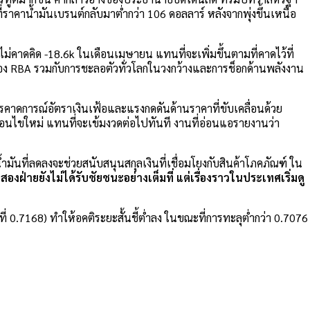
าคาน้ำมันเบรนต์กลับมาต่ำกว่า 106 ดอลลาร์ หลังจากพุ่งขึ้นเหนือ
่คาดคิด -18.6k ในเดือนเมษายน แทนที่จะเพิ่มขึ้นตามที่คาดไว้ที่
นของ RBA รวมกับการชะลอตัวทั่วโลกในวงกว้างและการช็อกด้านพลังงาน
การคาดการณ์อัตราเงินเฟ้อและแรงกดดันด้านราคาที่ขับเคลื่อนด้วย
่อนไขใหม่ แทนที่จะเข้มงวดต่อไปทันที งานที่อ่อนแอรายงานว่า
้ำมันที่ลดลงจะช่วยสนับสนุนสกุลเงินที่เชื่อมโยงกับสินค้าโภคภัณฑ์ ใน
งสองฝ่ายยังไม่ได้รับชัยชนะอย่างเต็มที่ แต่เรื่องราวในประเทศเริ่มดู
่ 0.7168) ทำให้อคติระยะสั้นชี้ต่ำลง ในขณะที่การทะลุต่ำกว่า 0.7076