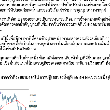
รอบๆ ช่องแคบฮอร์มุซ และทำให้ราคาน้ำมันปรับตัวลงอย่างมาก โดยที่ร
ค์ดอลลาร์ที่ปลอดภัยลดลง และออสซี่เริ่มเข้าร่วมการชุมนุมบรรเทาทุกข์
แรงงานที่อ่อนแอของออสเตรเลียกระทบกระเทือน การจ้างงานหดตัวอย่างไม
ดังกล่าวตอกย้ำสัญญาณที่เพิ่มมากขึ้นว่าการรณรงค์ที่เข้มงวดมากขึ้
าน
ปีนี้เพื่อรักษาท่าทีที่ค่อนข้างประหม่า ท่ามกลางความกังวลเกี่ยวกับ
ผลทั้งหมดที่จำเป็นในการหยุดชั่วคราวในเดือนมิถุนายนและประเมินเงื
้งได้อย่างมีประสิทธิภาพ
รสุดคลาสสิก
ในด้านหนึ่ง ทัศนคติต่อความเสี่ยงทั่วโลกที่ดีขึ้นและราคาน
มเชื่อมั่นต่อแนวโน้มเศรษฐกิจของออสเตรเลียมากขึ้น
จนถึงตอนนี้ ทั้
ว่าที่จะขยายออกไป การปฏิเสธของทั้งคู่ที่ 55 4H EMA (ขณะนี้อยู่ที