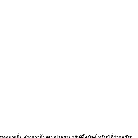
ูตมากขึ้น คำกล่าวอ้างของประธานาธิบดีโดนัลด์ ทรัมป์ที่ว่าสหรัฐฯ