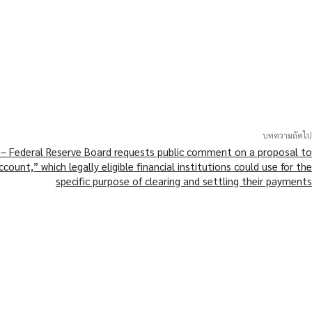
บทความถัดไป
 – Federal Reserve Board requests public comment on a proposal to
ount,” which legally eligible financial institutions could use for the
specific purpose of clearing and settling their payments