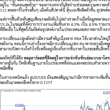
อยู่ใน “ขั้นตอนสุดท้าย” ของการเจรจากับอิหร่านช่วยลดความหวาดกลัว
112 ดอลลาร์ในช่วงสั้นๆ เมื่อต้นสัปดาห์นี้ หุ้นเอเชียดีดตัวขึ้น อุปสง
แต่การฟื้นตัวกลับสูญเสียแรงผลักดันไปอย่างรวดเร็วเมื่อข้อมูลตลาด
15.2k ในขณะที่อัตราการว่างงานเพิ่มขึ้นจาก 4.3% เป็น 4.5% รายงาน
ที่ยืดเยื้อ ในที่สุดก็เริ่มกัดต่ออุปสงค์ภายในประเทศและสภาพการจ้างง
การเปลี่ยนแปลงดังกล่าวมีความสำคัญเนื่องจาก RBA ใช้เวลาส่วนใหญ่ใน
พลังงาน ตอนนี้การเล่าเรื่องอาจมีการเปลี่ยนแปลง ธนาคารกลางมีเหตุ
สามารถปิดการเก็งกำไรที่เหลืออยู่เกี่ยวกับการขึ้นราคาในระยะสั้นอีกครั
ผลลัพธ์ที่ได้คือ
ดอลลาร์ออสซี่ติดอยู่ในการแข่งขันชักเย่อแบบมาโค
ทางกลับกัน ปัจจัยพื้นฐานภายในประเทศที่อ่อนแอลงจะบ่อนทำลายควา
หนักขึ้น
ในทางเทคนิคแล้ว AUD/USD ยังแสดงสัญญาณว่ามีการขายการเพิ่มขึ้นมากก
จะกลับมาลดลงอีกครั้งจาก 0.7277