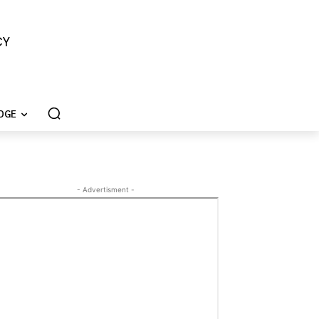
CY
DGE
- Advertisment -