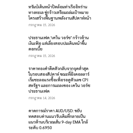
ทรัมป์เดินหน้าปิดล้อมท่าเรืออิหร่าน
ทางทะเล ขู่กร้าวเตรียมถล่มเป้าหมาย
โครงสร้างพื้นฐานพลังงานสัปดาห์หน้า
กรกฎาคม 15, 2026
ประธานเฟด ‘เควิน วอร์ช’ กร้าวต้าน
เงินเฟ้อ แต่เลี่ยงตอบปมเดินหน้าขึ้น
ดอกเบี้ย
กรกฎาคม 15, 2026
ราคาทองคำดีดตัวกลับจากจุดต่ำสุด
ในรอบสองสัปดาห์ ขณะที่ฝั่งดอลลาร์
เริ่มชะลอแรงซื้อเพื่อรอดูตัวเลข CPI
สหรัฐฯ และการแถลงของ เควิน วอร์ช
ประธานเฟด
กรกฎาคม 14, 2026
คาดการณ์ราคา AUD/USD: ขยับ
ทดสอบด่านแนวรับเดิมที่กลายเป็น
แนวต้านบริเวณเส้น 9-day EMA ใกล้
ระดับ 0.6950