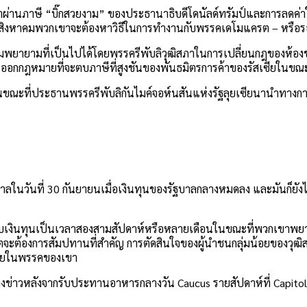
กเขาผ่านภาษี “บิ๊กสวยงาม” ของประธานาธิบดีโดนัลด์ทรัมป์และการลดค่
ดือนสิงหาคมพวกเขาจะต้องหาวิธีในการทำงานกับพรรคเดโมแครต – หรือร
วามพยายามที่เป็นไปได้โดยพรรครีพับลิวุฒิสภาในการเปลี่ยนกฎของห้
การออกกฎหมายที่จะตบภาษีที่สูงชันของพันธมิตรการค้าของรัสเซียในขณะท
ะที่ประธานพรรครีพับลิกันไมค์จอห์นสันแห่งรัฐลุยเซียนานำทางการ
ัฐบาลในวันที่ 30 กันยายนเมื่อเงินทุนของรัฐบาลกลางหมดลง และมันก็
ับเงินทุนเป็นเวลาสองสามสัปดาห์หรือหลายเดือนในขณะที่พวกเขาพยายาม
งการสัมปทานที่สำคัญ การตัดสินใจของผู้นำชนกลุ่มน้อยของวุฒิสภา 
นภายในพรรคของเขา
ข่าวหลังจากรับประทานอาหารกลางวัน Caucus รายสัปดาห์ที่ Capitol H