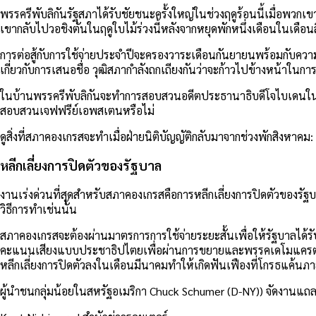
พรรครีพับลิกันรัฐสภาได้รับชัยชนะครั้งใหญ่ในช่วงฤดูร้อนนี้เมื่อพว
เขากลับไปวอชิงตันในฤดูใบไม้ร่วงนี้หลังจากหยุดพักหนึ่งเดือนในเ
การต่อสู้กับการใช้จ่ายประจำปีจะครองวาระเดือนกันยายนพร้อมกับค
เกี่ยวกับการเสนอชื่อ วุฒิสภากำลังถกเถียงกันว่าจะก้าวไปข้างหน้าใน
ในบ้านพรรครีพับลิกันจะทำการสอบสวนอดีตประธานาธิบดีโจไบเดนในขณ
สอบสวนเจฟฟรีย์เอพสเตนหรือไม่
ดูสิ่งที่สภาคองเกรสจะทำเมื่อฝ่ายนิติบัญญัติกลับมาจากช่วงพักสิงหาคม:
หลีกเลี่ยงการปิดตัวของรัฐบาล
งานเร่งด่วนที่สุดสำหรับสภาคองเกรสคือการหลีกเลี่ยงการปิดตัวของร
วิธีการทำเช่นนั้น
สภาคองเกรสจะต้องผ่านมาตรการการใช้จ่ายระยะสั้นเพื่อให้รัฐบาลได้ร
คะแนนเสียงแบบประชาธิปไตยเพื่อผ่านการขยายและพรรคเดโมแครตจะต้อ
หลีกเลี่ยงการปิดตัวลงในเดือนมีนาคมทำให้เกิดฟันเฟืองที่โกรธแค้
ผู้นำชนกลุ่มน้อยในสหรัฐอเมริกา Chuck Schumer (D-NY)) จัดงานแถลง