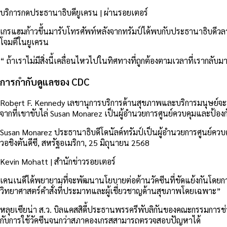
บริการกดประธานาธิบดียูเครน | ผ่านรอยเตอร์
เกรแฮมก้าวขึ้นมารับโทรศัพท์หลังจากทรัมป์ได้พบกับประธานาธิบดีวลาดิ
โจมตีในยูเครน
“ ถ้าเราไม่มีสิ่งนี้เคลื่อนไหวไปในทิศทางที่ถูกต้องตามเวลาที่เรากล
การกำกับดูแลของ CDC
Robert F. Kennedy เลขานุการบริการด้านสุขภาพและบริการมนุษย์จะป
จากที่เขาขับไล่ Susan Monarez เป็นผู้อำนวยการศูนย์ควบคุมและป้องก
Susan Monarez ประธานาธิบดีโดนัลด์ทรัมป์เป็นผู้อำนวยการศูนย์ค
วอชิงตันดีซี, สหรัฐอเมริกา, 25 มิถุนายน 2568
Kevin Mohatt | สำนักข่าวรอยเตอร์
เคนเนดีได้พยายามที่จะพัฒนานโยบายต่อต้านวัคซีนที่ขัดแย้งกันโ
วิทยาศาสตร์คำสั่งที่ประมาทและผู้เชี่ยวชาญด้านสุขภาพโดยเฉพาะ”
หลุยเซียน่า ส.ว. บิลแคสสิดี้ประธานพรรครีพับลิกันของคณะกรรมการช่
กับการใช้วัคซีนจนกว่าสภาคองเกรสสามารถตรวจสอบปัญหาได้