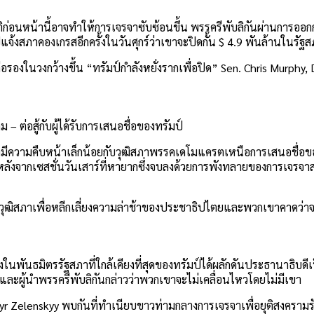
ัติก่อนหน้านี้อาจทำให้การเจรจาซับซ้อนขึ้น พรรครีพับลิกันผ่านการอ
สภาคองเกรสอีกครั้งในวันศุกร์ว่าเขาจะปิดกั้น $ 4.9 พันล้านในรัฐ
นวงกว้างขึ้น “ทรัมป์กำลังหยั่งรากเพื่อปิด” Sen. Chris Murphy, D-
 ต่อสู้กับผู้ได้รับการเสนอชื่อของทรัมป์
ที่มีความคืบหน้าเล็กน้อยกับวุฒิสภาพรรคเดโมแครตเหนือการเสนอชื่อข
ุดหลังจากเซสชั่นวันเสาร์ที่หายากซึ่งจบลงด้วยการพังทลายของการเจรจา
วุฒิสภาเพื่อหลีกเลี่ยงความล่าช้าของประชาธิปไตยและพวกเขาคาดว่าจะ
งในพันธมิตรรัฐสภาที่ใกล้เคียงที่สุดของทรัมป์ได้ผลักดันประธานาธิบ
และผู้นำพรรครีพับลิกันกล่าวว่าพวกเขาจะไม่เคลื่อนไหวโดยไม่มีเขา
 Zelenskyy พบกันที่ทำเนียบขาวท่ามกลางการเจรจาเพื่อยุติสงครามรัส