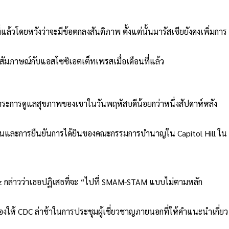
้วโดยหวังว่าจะมีข้อตกลงสันติภาพ ตั้งแต่นั้นมารัสเซียยังคงเพิ่มการ
รสัมภาษณ์กับแอสโซซิเอตเต็ทเพรสเมื่อเดือนที่แล้ว
าระการดูแลสุขภาพของเขาในวันพฤหัสบดีน้อยกว่าหนึ่งสัปดาห์หลัง
งานและการยืนยันการได้ยินของคณะกรรมการบำนาญใน Capitol Hill ใน
กล่าวว่าเธอปฏิเสธที่จะ “ไปที่ SMAM-STAM แบบไม่ตามหลัก
งให้ CDC ล่าช้าในการประชุมผู้เชี่ยวชาญภายนอกที่ให้คำแนะนำเกี่ยว