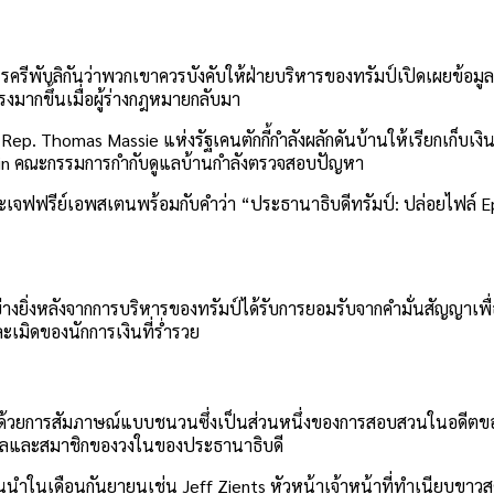
รีพับลิกันว่าพวกเขาควรบังคับให้ฝ่ายบริหารของทรัมป์เปิดเผยข้อมู
ากขึ้นเมื่อผู้ร่างกฎหมายกลับมา
p. Thomas Massie แห่งรัฐเคนตักกี้กำลังผลักดันบ้านให้เรียกเก็บเ
stein คณะกรรมการกำกับดูแลบ้านกำลังตรวจสอบปัญหา
จฟฟรีย์เอพสเตนพร้อมกับคำว่า “ประธานาธิบดีทรัมป์: ปล่อยไฟล์ Eps
างยิ่งหลังจากการบริหารของทรัมป์ได้รับการยอมรับจากคำมั่นสัญญาเพ
ละเมิดของนักการเงินที่ร่ำรวย
ด้วยการสัมภาษณ์แบบชนวนซึ่งเป็นส่วนหนึ่งของการสอบสวนในอดีตข
่งโหลและสมาชิกของวงในของประธานาธิบดี
้นนำในเดือนกันยายนเช่น Jeff Zients หัวหน้าเจ้าหน้าที่ทำเนียบขาวส