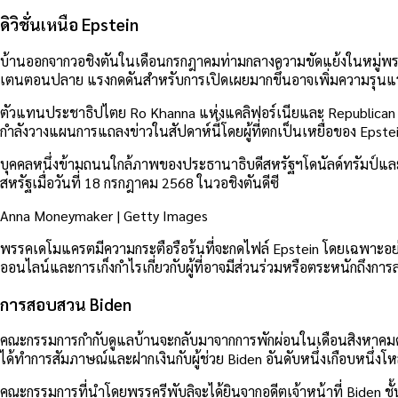
ดิวิชั่นเหนือ Epstein
บ้านออกจากวอชิงตันในเดือนกรกฎาคมท่ามกลางความขัดแย้งในหมู่พรรค
เตนตอนปลาย แรงกดดันสำหรับการเปิดเผยมากขึ้นอาจเพิ่มความรุนแรงม
ตัวแทนประชาธิปไตย Ro Khanna แห่งแคลิฟอร์เนียและ Republican Re
กำลังวางแผนการแถลงข่าวในสัปดาห์นี้โดยผู้ที่ตกเป็นเหยื่อของ Ep
บุคคลหนึ่งข้ามถนนใกล้ภาพของประธานาธิบดีสหรัฐฯโดนัลด์ทรัมป์และเ
สหรัฐเมื่อวันที่ 18 กรกฎาคม 2568 ในวอชิงตันดีซี
Anna Moneymaker | Getty Images
พรรคเดโมแครตมีความกระตือรือร้นที่จะกดไฟล์ Epstein โดยเฉพาะอย่
ออนไลน์และการเก็งกำไรเกี่ยวกับผู้ที่อาจมีส่วนร่วมหรือตระหนักถึงการ
การสอบสวน Biden
คณะกรรมการกำกับดูแลบ้านจะกลับมาจากการพักผ่อนในเดือนสิงหาคม
ได้ทำการสัมภาษณ์และฝากเงินกับผู้ช่วย Biden อันดับหนึ่งเกือบหนึ
คณะกรรมการที่นำโดยพรรครีพับลิจะได้ยินจากอดีตเจ้าหน้าที่ Biden ชั