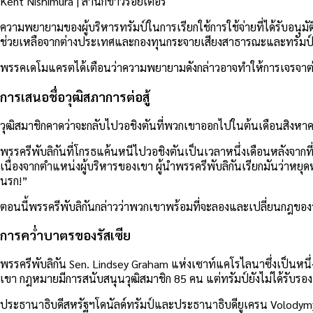
Kent Nishimura | สำนักข่าวรอยเตอร์
ความพยายามของผู้บริหารทรัมป์ในการเรียกใช้การใช้จ่ายที่ได้รับอนุม
ช่วยเหลือจากต่างประเทศและกองทุนกระจายเสียงสาธารณะและทรัมป์แจ้ง
พรรคเดโมแครตได้เตือนว่าความพยายามดังกล่าวอาจทำให้การเจรจาต่อรองใ
การเสนอชื่อวุฒิสภาการต่อสู้
วุฒิสมาชิกคาดว่าจะกลับไปวอชิงตันที่พวกเขาออกไปในต้นเดือนสิงหาคม –
พรรครีพับลิกันที่โกรธแค้นหนีไปวอชิงตันเป็นเวลาหนึ่งเดือนหลังจาก
เนื่องจากตำแหน่งผู้บริหารของเขา ผู้นำพรรครีพับลิกันเรียกมันว่าหย
นรก!”
ตอนนี้พรรครีพับลิกันกล่าวว่าพวกเขาพร้อมที่จะลองและเปลี่ยนกฎของ
การคว่ำบาตรของรัสเซีย
พรรครีพับลิกัน Sen. Lindsey Graham แห่งเซาท์แคโรไลนาซึ่งเป็นหนึ่
เขา กฎหมายมีการสนับสนุนวุฒิสมาชิก 85 คน แต่ทรัมป์ยังไม่ได้รับรอง
ประธานาธิบดีสหรัฐฯโดนัลด์ทรัมป์และประธานาธิบดียูเครน Volodymyr