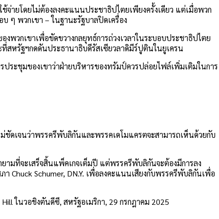
าใช้จ่ายโดยไม่ต้องลงคะแนนประชาธิปไตยเพียงครั้งเดียว แต่เมื่อพวก
อบ ๆ พวกเขา – ในฐานะรัฐบาลปิดเครื่อง
องของพวกเขาเพื่อขัดขวางกลยุทธ์การถ่วงเวลาในระบอบประชาธิปไตย
ี่สหรัฐฯกดดันประธานาธิบดีรัสเซียวลาดิมีร์ปูตินในยูเครน
ประชุมของเขาว่าฝ่ายบริหารของทรัมป์ควรปล่อยไฟล์เพิ่มเติมในการ
ยังไม่ชัดเจนว่าพรรครีพับลิกันและพรรคเดโมแครตจะสามารถเห็นด้วยกับ
ที่จะเสร็จสิ้นแพ็คเกจเต็มปี แต่พรรครีพับลิกันจะต้องมีการลง
Chuck Schumer, DN.Y. เพื่อลงคะแนนเสียงกับพรรครีพับลิกันเพื่อ
ill ในวอชิงตันดีซี, สหรัฐอเมริกา, 29 กรกฎาคม 2025