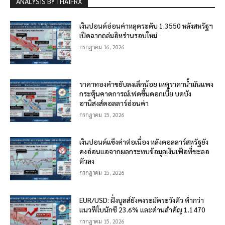
ANALYSIS BY THAIFRX
เงินปอนด์อ่อนค่าหลุดระดับ 1.3550 หลังสหรัฐฯ
เปิดฉากถล่มอิหร่านรอบใหม่
กรกฎาคม 16, 2026
ราคาทองคำขยับลงเล็กน้อย เหตุราคาน้ำมันแพง
กระตุ้นคาดการณ์เฟดขึ้นดอกเบี้ย บดบัง
อานิสงส์ดอลลาร์อ่อนค่า
กรกฎาคม 15, 2026
เงินปอนด์แข็งค่าต่อเนื่อง หลังดอลลาร์สหรัฐยัง
คงอ่อนแอจากผลกระทบข้อมูลเงินเฟ้อที่ชะลอ
ตัวลง
กรกฎาคม 15, 2026
EUR/USD: ฝั่งบูลส์ยังคงระมัดระวังตัว ต่ำกว่า
แนวฟีโบนักชี 23.6% และด่านสำคัญ 1.1470
กรกฎาคม 15, 2026