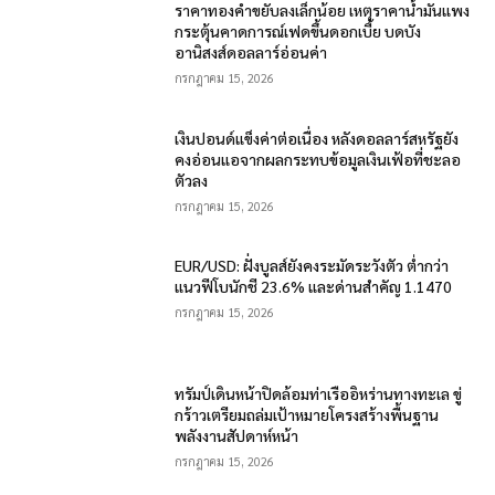
ราคาทองคำขยับลงเล็กน้อย เหตุราคาน้ำมันแพง
กระตุ้นคาดการณ์เฟดขึ้นดอกเบี้ย บดบัง
อานิสงส์ดอลลาร์อ่อนค่า
กรกฎาคม 15, 2026
เงินปอนด์แข็งค่าต่อเนื่อง หลังดอลลาร์สหรัฐยัง
คงอ่อนแอจากผลกระทบข้อมูลเงินเฟ้อที่ชะลอ
ตัวลง
กรกฎาคม 15, 2026
EUR/USD: ฝั่งบูลส์ยังคงระมัดระวังตัว ต่ำกว่า
แนวฟีโบนักชี 23.6% และด่านสำคัญ 1.1470
กรกฎาคม 15, 2026
ทรัมป์เดินหน้าปิดล้อมท่าเรืออิหร่านทางทะเล ขู่
กร้าวเตรียมถล่มเป้าหมายโครงสร้างพื้นฐาน
พลังงานสัปดาห์หน้า
กรกฎาคม 15, 2026