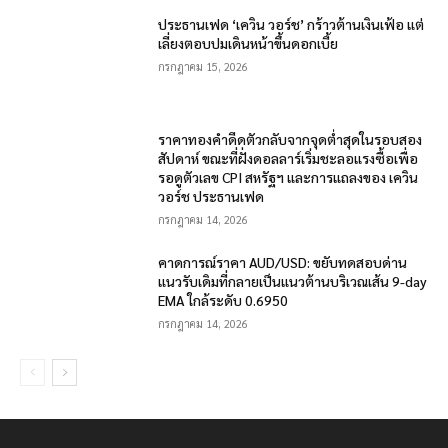
ประธานเฟด ‘เควิน วอร์ช’ กร้าวต้านเงินเฟ้อ แต่
เลี่ยงตอบปมเดินหน้าขึ้นดอกเบี้ย
กรกฎาคม 15, 2026
ราคาทองคำดีดตัวกลับจากจุดต่ำสุดในรอบสอง
สัปดาห์ ขณะที่ฝั่งดอลลาร์เริ่มชะลอแรงซื้อเพื่อ
รอดูตัวเลข CPI สหรัฐฯ และการแถลงของ เควิน
วอร์ช ประธานเฟด
กรกฎาคม 14, 2026
คาดการณ์ราคา AUD/USD: ขยับทดสอบด่าน
แนวรับเดิมที่กลายเป็นแนวต้านบริเวณเส้น 9-day
EMA ใกล้ระดับ 0.6950
กรกฎาคม 14, 2026