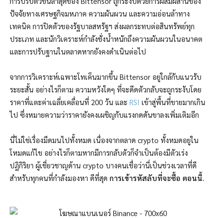
การปรับตัวขึ้นล่าสุดของ Bittensor ถูกระงับด้วยการผสมผสานของ
ปัจจัยทางเศรษฐกิจมหภาค ความผันผวน และความอ่อนล้าทาง
เทคนิค การปิดตัวของรัฐบาลสหรัฐฯ ส่งผลกระทบต่อสินทรัพย์ทุก
ประเภท และนักวิเคราะห์กำลังชั่งน้ำหนักถึงความผันผวนในอนาคต
และการปรับฐานในตลาดหากยังคงดำเนินต่อไป
จากการวิเคราะห์เฉพาะโทเค็นมากขึ้น Bittensor อยู่ใกล้กับแนวรับ
ระยะสั้น อย่างไรก็ตาม ความหวังใดๆ ที่จะดีดตัวกลับจะถูกระงับโดย
ราคาที่แตะค่าเฉลี่ยเคลื่อนที่ 200 วัน และ
RSI
เข้าสู่พื้นที่ขายมากเกิน
ไป ซึ่งหมายความว่าราคายังคงเผชิญกับแรงกดดันขาลงเพิ่มเติมอีก
นี่ไม่ใช่เรื่องมืดมนไปทั้งหมด เนื่องจากตลาด crypto ทั้งหมดอยู่ใน
โหมดแก้ไข อย่างไรก็ตามหากมีการกลับตัวก็จำเป็นต้องมีตัวเร่ง
ปฏิกิริยา ผู้เชี่ยวชาญด้าน crypto บางคนเชื่อว่านี่เป็นช่วงเวลาที่ดี
สำหรับทุกคนที่กำลังมองหา
ดีที่สุด
การเข้ารหัสลับที่จะซื้อ
ตอนนี้.