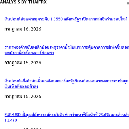
ANALYSIS BY THAIFRX
0
เงินปอนด์อ่อนค่าหลุดระดับ 1.3550 หลังสหรัฐฯ เปิดฉากถล่มอิหร่านรอบใหม่
กรกฎาคม 16, 2026
ราคาทองคำขยับลงเล็กน้อย เหตุราคาน้ำมันแพงกระตุ้นคาดการณ์เฟดขึ้นดอกเ
บดบังอานิสงส์ดอลลาร์อ่อนค่า
กรกฎาคม 15, 2026
เงินปอนด์แข็งค่าต่อเนื่อง หลังดอลลาร์สหรัฐยังคงอ่อนแอจากผลกระทบข้อมูล
เงินเฟ้อที่ชะลอตัวลง
กรกฎาคม 15, 2026
EUR/USD: ฝั่งบูลส์ยังคงระมัดระวังตัว ต่ำกว่าแนวฟีโบนักชี 23.6% และด่านส
1.1470