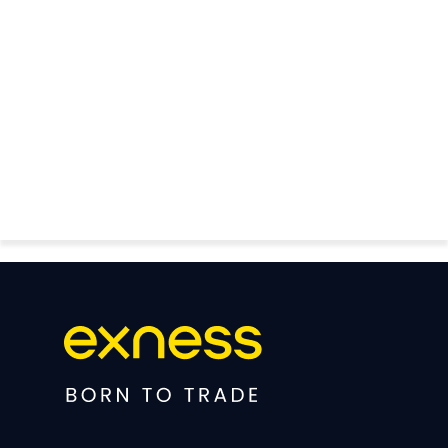
FOREX GOLD CRYPTOCURRENCY
THAIFRX.COM