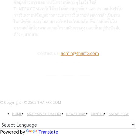
ข้อมูลข่าวสาร และ บทวิเคราะห์ต่าง ๆ ในเว็บไซต์
THAIFRX.COM เราไม่ได้การันตีความถูกต้อง และ ความแม่นยำใน
การวิเคราะห์ข้อมูลข่าวสารและการวิเคราะห์ ผลการดำเนินงาน
ในอดีตที่ผ่านมา ไม่สามารถรับประกันผลลัพธ์ที่อาจเกิดขึ้นใน
อนาคตได้เนื่องจากตลาดมีความผันผวนสูง และ ขึ้นอยู่กับปัจจัย
ต่าง ๆ มากมาย
Contact us:
admin@thaifrx.com
© Copyright - © 2565 THAIFRX.COM
HOME
ANALYSIS BY THAIFRX
NEWSTODAY
CRYPTO
KNOWLEDGE
Powered by
Translate