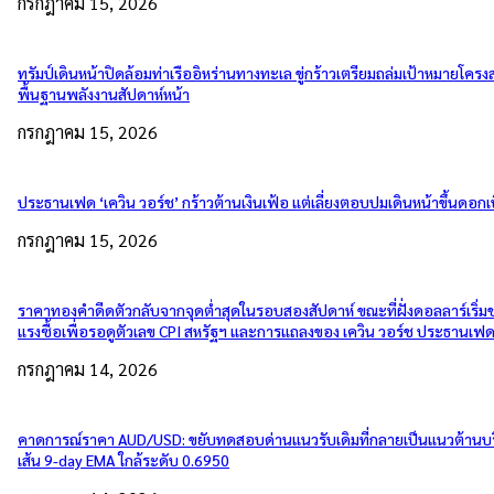
กรกฎาคม 15, 2026
ทรัมป์เดินหน้าปิดล้อมท่าเรืออิหร่านทางทะเล ขู่กร้าวเตรียมถล่มเป้าหมายโครงส
พื้นฐานพลังงานสัปดาห์หน้า
กรกฎาคม 15, 2026
ประธานเฟด ‘เควิน วอร์ช’ กร้าวต้านเงินเฟ้อ แต่เลี่ยงตอบปมเดินหน้าขึ้นดอกเบ
กรกฎาคม 15, 2026
ราคาทองคำดีดตัวกลับจากจุดต่ำสุดในรอบสองสัปดาห์ ขณะที่ฝั่งดอลลาร์เริ่
แรงซื้อเพื่อรอดูตัวเลข CPI สหรัฐฯ และการแถลงของ เควิน วอร์ช ประธานเฟ
กรกฎาคม 14, 2026
คาดการณ์ราคา AUD/USD: ขยับทดสอบด่านแนวรับเดิมที่กลายเป็นแนวต้านบ
เส้น 9-day EMA ใกล้ระดับ 0.6950