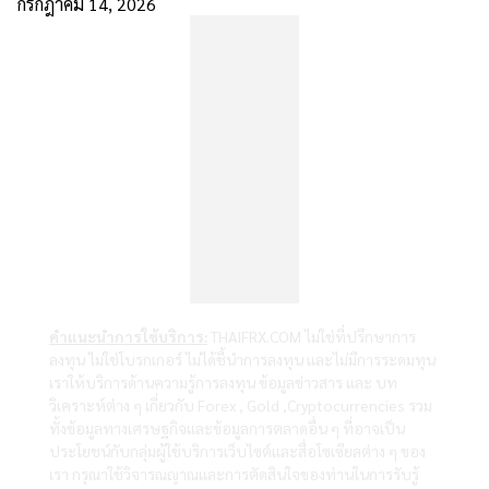
กรกฎาคม 14, 2026
คำแนะนำการใช้บริการ:
THAIFRX.COM ไม่ใช่ที่ปรึกษาการ
ลงทุน ไม่ใช่โบรกเกอร์ ไม่ได้ชี้นำการลงทุน และไม่มีการระดมทุน
เราให้บริการด้านความรู้การลงทุน ข้อมูลข่าวสาร และ บท
วิเคราะห์ต่าง ๆ เกี่ยวกับ Forex , Gold ,Cryptocurrencies รวม
ทั้งข้อมูลทางเศรษฐกิจและข้อมูลการตลาดอื่น ๆ ที่อาจเป็น
ประโยชน์กับกลุ่มผู้ใช้บริการเว็บไซต์และสื่อโซเซียลต่าง ๆ ของ
เรา กรุณาใช้วิจารณญาณและการตัดสินใจของท่านในการรับรู้