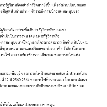
ัฐวิสาหกิจอย่างใกล้ชิดมากยิ่งขึ้น เพื่อส่งผ่านนโยบายและ
ปัญหาในด้านต่าง ๆ ซึ่งรวมถึงการเบิกจ่ายงบลงทุนของ
วิสาหกิจ กล่าวเพิ่มเติมว่า รัฐวิสาหกิจบางแห่ง
มจำเป็นในการลงทุน โดยเฉพาะรัฐวิสาหกิจ
ครงการลงทุนขนาดใหญ่หลายโครงการสามารถเบิกจ่ายเป็นไปตาม
่กรุงเทพมหานครและปริมณฑล ช่วงบางซื่อ-รังสิต (โครงการ
างรถไฟ สายเด่นชัย-เชียงราย-เชียงของ ของการรถไฟแห่ง
ย์วัฒนธรรม-มีนบุรี ของการรถไฟฟ้าขนส่งมวลชนแห่งประเทศไทย
ที่ 12 ปี 2560-2564 ของการไฟฟ้านครหลวง โครงการพัฒนา
มิภาค และแผนระยะยาวธุรกิจก๊าซธรรมชาติของ บริษัท ปตท.
ณีบริษัทในเครือผลประกอบการขาดทุน