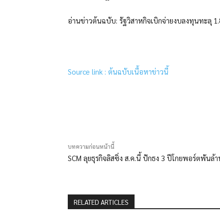
อ่านข่าวต้นฉบับ: รัฐวิสาหกิจเบิกจ่ายงบลงทุนทะลุ 1
Source link : ต้นฉบับเนื้อหาข่าวนี้
แบ่งปัน
บทความก่อนหน้านี้
SCM ลุยธุรกิจลิสซิ่ง ส.ค.นี้ ปักธง 3 ปีโกยพอร์ตพันล้
RELATED ARTICLES