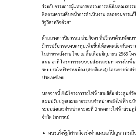
ร่วมกับกรรมการผู้แทนกระทรวงการคลังในคณะกรรมการร
ติดตามความคืบหน้าการดำเนินงาน ตลอดจนการแก้ไข
รัฐวิสาหกิจด้วย”
ด้านนางสาวปิยวรรณ ล่ามกิจจา ที่ปรึกษาด้านพัฒนารัฐ
มีการปรับกรอบงบลงทุนเพิ่มขึ้นให้สอดคล้องกับควา
ในสาขาพลังงาน โดย ณ สิ้นเดือนมิถุนายน 2565 โ
แผน อาทิ โครงการระบบขนส่งมวลชนทางรางในพื้นที
ระบบรถไฟฟ้าชานเมือง (สายสีแดง)) โครงการก่อสร้
ประเทศไทย
นอกจากนี้ ยังมีโครงการรถไฟฟ้าสายสีส้ม ช่วงศูน
แผนปรับปรุงและขยายระบบจำหน่ายพลังไฟฟ้า ฉบับ
ระบบส่งและจำหน่าย ระยะที่ 2 ของการไฟฟ้าส่วนภู
จำกัด (มหาชน)
คนร.สั่งรัฐวิสาหกิจเร่งทำแผนแก้ปัญหา กร