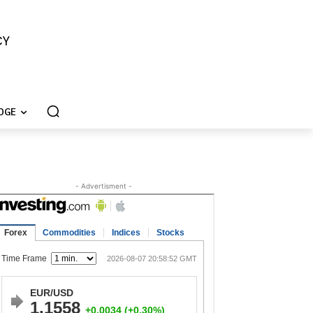
CY
DGE
- Advertisment -