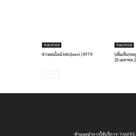
THAI STOCK
THAI STOCK
ข่าวออนไลน์ InfoQuest | RYT9
(เพิ่มเติม)กล
25 เมษายน 
คำแนะนำการใช้บริการ:
THAIFRX.C