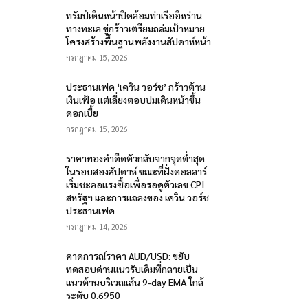
ทรัมป์เดินหน้าปิดล้อมท่าเรืออิหร่าน
ทางทะเล ขู่กร้าวเตรียมถล่มเป้าหมาย
โครงสร้างพื้นฐานพลังงานสัปดาห์หน้า
กรกฎาคม 15, 2026
ประธานเฟด ‘เควิน วอร์ช’ กร้าวต้าน
เงินเฟ้อ แต่เลี่ยงตอบปมเดินหน้าขึ้น
ดอกเบี้ย
กรกฎาคม 15, 2026
ราคาทองคำดีดตัวกลับจากจุดต่ำสุด
ในรอบสองสัปดาห์ ขณะที่ฝั่งดอลลาร์
เริ่มชะลอแรงซื้อเพื่อรอดูตัวเลข CPI
สหรัฐฯ และการแถลงของ เควิน วอร์ช
ประธานเฟด
กรกฎาคม 14, 2026
คาดการณ์ราคา AUD/USD: ขยับ
ทดสอบด่านแนวรับเดิมที่กลายเป็น
แนวต้านบริเวณเส้น 9-day EMA ใกล้
ระดับ 0.6950