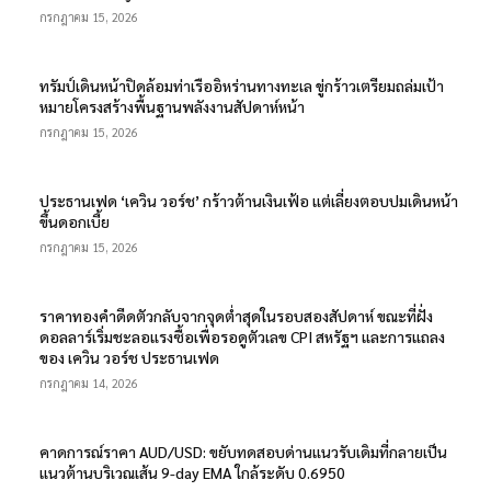
กรกฎาคม 15, 2026
ทรัมป์เดินหน้าปิดล้อมท่าเรืออิหร่านทางทะเล ขู่กร้าวเตรียมถล่มเป้า
หมายโครงสร้างพื้นฐานพลังงานสัปดาห์หน้า
กรกฎาคม 15, 2026
ประธานเฟด ‘เควิน วอร์ช’ กร้าวต้านเงินเฟ้อ แต่เลี่ยงตอบปมเดินหน้า
ขึ้นดอกเบี้ย
กรกฎาคม 15, 2026
ราคาทองคำดีดตัวกลับจากจุดต่ำสุดในรอบสองสัปดาห์ ขณะที่ฝั่ง
ดอลลาร์เริ่มชะลอแรงซื้อเพื่อรอดูตัวเลข CPI สหรัฐฯ และการแถลง
ของ เควิน วอร์ช ประธานเฟด
กรกฎาคม 14, 2026
คาดการณ์ราคา AUD/USD: ขยับทดสอบด่านแนวรับเดิมที่กลายเป็น
แนวต้านบริเวณเส้น 9-day EMA ใกล้ระดับ 0.6950