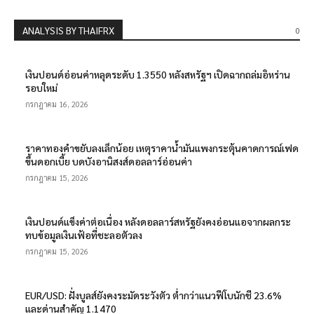
ANALYSIS BY THAIFRX
0
เงินปอนด์อ่อนค่าหลุดระดับ 1.3550 หลังสหรัฐฯ เปิดฉากถล่มอิหร่าน
รอบใหม่
กรกฎาคม 16, 2026
ราคาทองคำขยับลงเล็กน้อย เหตุราคาน้ำมันแพงกระตุ้นคาดการณ์เฟด
ขึ้นดอกเบี้ย บดบังอานิสงส์ดอลลาร์อ่อนค่า
กรกฎาคม 15, 2026
เงินปอนด์แข็งค่าต่อเนื่อง หลังดอลลาร์สหรัฐยังคงอ่อนแอจากผลกระ
ทบข้อมูลเงินเฟ้อที่ชะลอตัวลง
กรกฎาคม 15, 2026
EUR/USD: ฝั่งบูลส์ยังคงระมัดระวังตัว ต่ำกว่าแนวฟีโบนักชี 23.6%
และด่านสำคัญ 1.1470