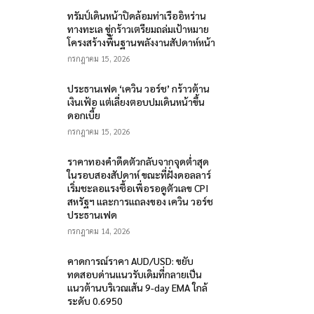
ทรัมป์เดินหน้าปิดล้อมท่าเรืออิหร่าน
ทางทะเล ขู่กร้าวเตรียมถล่มเป้าหมาย
โครงสร้างพื้นฐานพลังงานสัปดาห์หน้า
กรกฎาคม 15, 2026
ประธานเฟด ‘เควิน วอร์ช’ กร้าวต้าน
เงินเฟ้อ แต่เลี่ยงตอบปมเดินหน้าขึ้น
ดอกเบี้ย
กรกฎาคม 15, 2026
ราคาทองคำดีดตัวกลับจากจุดต่ำสุด
ในรอบสองสัปดาห์ ขณะที่ฝั่งดอลลาร์
เริ่มชะลอแรงซื้อเพื่อรอดูตัวเลข CPI
สหรัฐฯ และการแถลงของ เควิน วอร์ช
ประธานเฟด
กรกฎาคม 14, 2026
คาดการณ์ราคา AUD/USD: ขยับ
ทดสอบด่านแนวรับเดิมที่กลายเป็น
แนวต้านบริเวณเส้น 9-day EMA ใกล้
ระดับ 0.6950