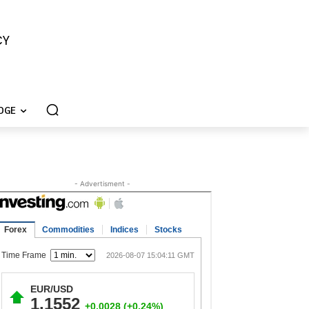
CY
DGE
- Advertisment -