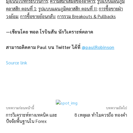
มุ่งเน้นไปที่กระบวนการ
;
ความสม่ำเสมอของอาคาร
;
รูปแบบแผนภูมิ
คลาสสิก ตอนที่ 1
;
รูปแบบแผนภูมิคลาสสิก ตอนที่ II
;
การซื้อขายฝ่า
วงล้อม
;
การซื้อขายย้อนกลับ
;
การรวม Breakouts & Pullbacks
—เขียนโดย พอล โรบินสัน นักวิเคราะห์ตลาด
สามารถติดตาม Paul บน Twitter ได้ที่
@paulRobinson
Source link
บทความก่อนหน้านี้
บทความถัดไป
การวิเคราะห์ทางเทคนิค และ
8 เหตุผล ทำไมควรถือ ทองคำ
ปัจจัยพื้นฐานใน Forex