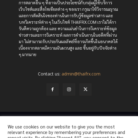
การตลาดอื่น ๆ ที่อาจเป็นประโยชน์กับกลุ่มผู้ใช้บริการ
เว็บไซต์และสื่อโซเซียลต่าง ๆ ของเรา กรุณาใช้วิจารณญาณ
และการตัดสินใจของท่านในการรับรู้ข้อมูลข่าวสาร และ
บทวิเคราะห์ต่าง ๆ ในเว็บไซต์ THAIFRX.COM เราไม่ได้กา
รันตีความถูกต้อง และ ความแม่นยำในการวิเคราะห์ข้อมูล
ข่าวสารและการวิเคราะห์ ผลการดำเนินงานในอดีตที่ผ่าน
มา ไม่สามารถรับประกันผลลัพธ์ที่อาจเกิดขึ้นในอนาคตได้
เนื่องจากตลาดมีความผันผวนสูง และ ขึ้นอยู่กับปัจจัยต่าง
ๆ มากมาย
Contact us:
admin@thaifrx.com
© Copyright - © 2565 THAIFRX.COM
We use cookies on our website to give you the most
HOME
ANALYSIS BY THAIFRX
NEWSTODAY
CRYPTO
relevant experience by remembering your preferences and
KNOWLEDGE
repeat visits. By clicking “Accept All”, you consent to the