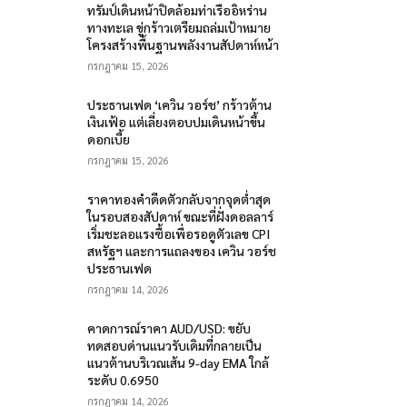
ทรัมป์เดินหน้าปิดล้อมท่าเรืออิหร่าน
ทางทะเล ขู่กร้าวเตรียมถล่มเป้าหมาย
โครงสร้างพื้นฐานพลังงานสัปดาห์หน้า
กรกฎาคม 15, 2026
ประธานเฟด ‘เควิน วอร์ช’ กร้าวต้าน
เงินเฟ้อ แต่เลี่ยงตอบปมเดินหน้าขึ้น
ดอกเบี้ย
กรกฎาคม 15, 2026
ราคาทองคำดีดตัวกลับจากจุดต่ำสุด
ในรอบสองสัปดาห์ ขณะที่ฝั่งดอลลาร์
เริ่มชะลอแรงซื้อเพื่อรอดูตัวเลข CPI
สหรัฐฯ และการแถลงของ เควิน วอร์ช
ประธานเฟด
กรกฎาคม 14, 2026
คาดการณ์ราคา AUD/USD: ขยับ
ทดสอบด่านแนวรับเดิมที่กลายเป็น
แนวต้านบริเวณเส้น 9-day EMA ใกล้
ระดับ 0.6950
กรกฎาคม 14, 2026