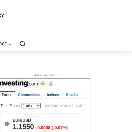
CY
DGE
- Advertisment -